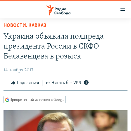
Ссылки
для
упрощенного
НОВОСТИ. КАВКАЗ
ПРОГРАММЫ
доступа
Украина объявила полпреда
ПОДКАСТЫ
Вернуться
президента России в СКФО
к
АВТОРСКИЕ ПРОЕКТЫ
Белавенцева в розыск
основному
ЦИТАТЫ СВОБОДЫ
содержанию
14 ноября 2017
Вернутся
МНЕНИЯ
к
Поделиться
Читать без VPN
КУЛЬТУРА
главной
навигации
IDEL.РЕАЛИИ
Приоритетный источник в Google
Вернутся
КАВКАЗ.РЕАЛИИ
к
СЕВЕР.РЕАЛИИ
поиску
СИБИРЬ.РЕАЛИИ