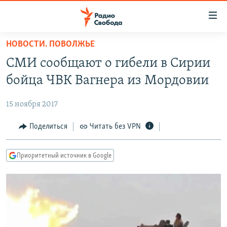
Ссылки
для
упрощенного
НОВОСТИ. ПОВОЛЖЬЕ
ПРОГРАММЫ
доступа
СМИ сообщают о гибели в Сирии
ПОДКАСТЫ
Вернуться
бойца ЧВК Вагнера из Мордовии
к
АВТОРСКИЕ ПРОЕКТЫ
основному
15 ноября 2017
ЦИТАТЫ СВОБОДЫ
содержанию
Вернутся
МНЕНИЯ
Поделиться
Читать без VPN
к
КУЛЬТУРА
главной
Приоритетный источник в Google
навигации
IDEL.РЕАЛИИ
Вернутся
КАВКАЗ.РЕАЛИИ
к
СЕВЕР.РЕАЛИИ
поиску
СИБИРЬ.РЕАЛИИ