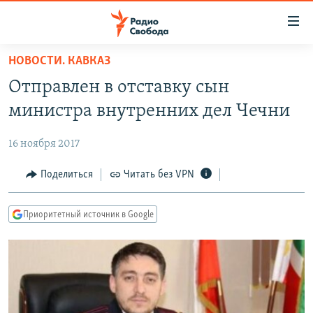
Ссылки
для
упрощенного
НОВОСТИ. КАВКАЗ
ПРОГРАММЫ
доступа
Отправлен в отставку сын
ПОДКАСТЫ
Вернуться
министра внутренних дел Чечни
к
АВТОРСКИЕ ПРОЕКТЫ
основному
16 ноября 2017
ЦИТАТЫ СВОБОДЫ
содержанию
Вернутся
МНЕНИЯ
Поделиться
Читать без VPN
к
КУЛЬТУРА
главной
Приоритетный источник в Google
навигации
IDEL.РЕАЛИИ
Вернутся
КАВКАЗ.РЕАЛИИ
к
СЕВЕР.РЕАЛИИ
поиску
СИБИРЬ.РЕАЛИИ