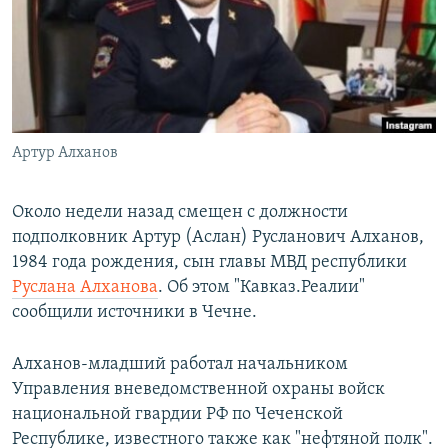
РАСПИСАНИЕ ВЕЩАНИЯ
ПОДПИШИТЕСЬ НА РАССЫЛКУ
СОЦИАЛЬНЫЕ СЕТИ
Артур Алханов
Около недели назад смещен с должности
подполковник Артур (Аслан) Русланович Алханов,
Все сайты РСЕ/РС
1984 года рождения, сын главы МВД республики
Руслана Алханова
. Об этом "Кавказ.Реалии"
сообщили источники в Чечне.
Алханов-младший работал начальником
Управления вневедомственной охраны войск
национальной гвардии РФ по Чеченской
Республике, известного также как "нефтяной полк".