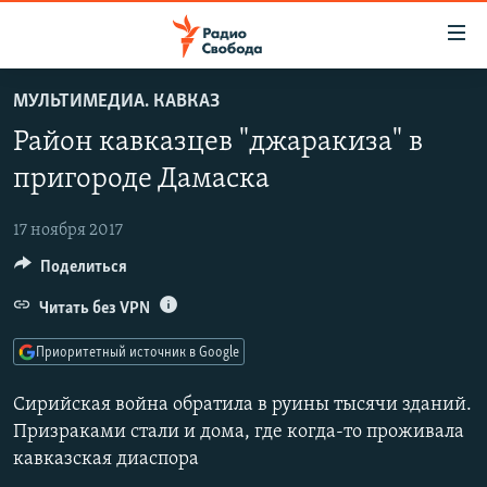
Ссылки
для
упрощенного
МУЛЬТИМЕДИА. КАВКАЗ
ПРОГРАММЫ
доступа
Район кавказцев "джаракиза" в
ПОДКАСТЫ
Вернуться
пригороде Дамаска
к
АВТОРСКИЕ ПРОЕКТЫ
основному
17 ноября 2017
ЦИТАТЫ СВОБОДЫ
содержанию
Поделиться
Вернутся
МНЕНИЯ
к
Читать без VPN
КУЛЬТУРА
главной
навигации
IDEL.РЕАЛИИ
Приоритетный источник в Google
Вернутся
КАВКАЗ.РЕАЛИИ
к
Сирийская война обратила в руины тысячи зданий.
СЕВЕР.РЕАЛИИ
поиску
Призраками стали и дома, где когда-то проживала
кавказская диаспора
СИБИРЬ.РЕАЛИИ