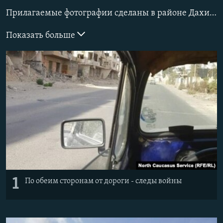
РАСПИСАНИЕ ВЕЩАНИЯ
Прилагаемые фотографии сделаны в районе Дахият аль-Асад в пригороде сирийской столицы Дамаска в ноябре 2017 года. До войны он был населен преимущественно потомками переселенцев с Кавказа - арабы называют их "джаракиза" (от слова "джарказ" - "черкес"). Боевые действия вынудили их покинуть местность, но с их прекращением они постепенно стали возвращаться в уцелевшие дома. В целом в Сирии, по разным данным, до войны проживало около 135 тысяч "джаракиза".
ПОДПИШИТЕСЬ НА РАССЫЛКУ
Показать больше
СОЦИАЛЬНЫЕ СЕТИ
Все сайты РСЕ/РС
1
По обеим сторонам от дороги - следы войны