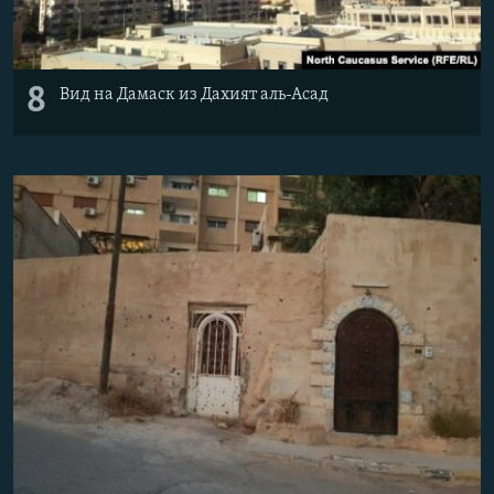
8
Вид на Дамаск из Дахият аль-Асад