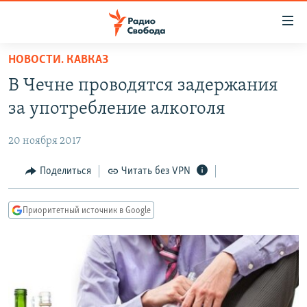
Ссылки
для
упрощенного
НОВОСТИ. КАВКАЗ
ПРОГРАММЫ
доступа
В Чечне проводятся задержания
ПОДКАСТЫ
Вернуться
за употребление алкоголя
к
АВТОРСКИЕ ПРОЕКТЫ
основному
20 ноября 2017
ЦИТАТЫ СВОБОДЫ
содержанию
Вернутся
МНЕНИЯ
Поделиться
Читать без VPN
к
КУЛЬТУРА
главной
Приоритетный источник в Google
навигации
IDEL.РЕАЛИИ
Вернутся
КАВКАЗ.РЕАЛИИ
к
СЕВЕР.РЕАЛИИ
поиску
СИБИРЬ.РЕАЛИИ