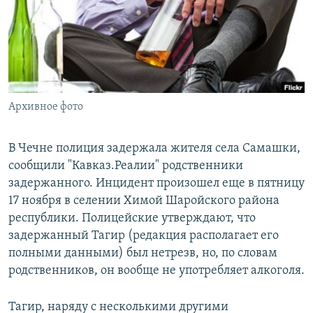
РАСПИСАНИЕ ВЕЩАНИЯ
ПОДПИШИТЕСЬ НА РАССЫЛКУ
СОЦИАЛЬНЫЕ СЕТИ
Архивное фото
В Чечне полиция задержала жителя села Самашки,
сообщили "Кавказ.Реалии" родственники
Все сайты РСЕ/РС
задержанного. Инцидент произошел еще в пятницу
17 ноября в селении Химой Шаройского района
республики. Полицейские утверждают, что
задержанный Тагир (редакция располагает его
полными данными) был нетрезв, но, по словам
родственников, он вообще не употребляет алкоголя.
Тагир, наряду с несколькими другими