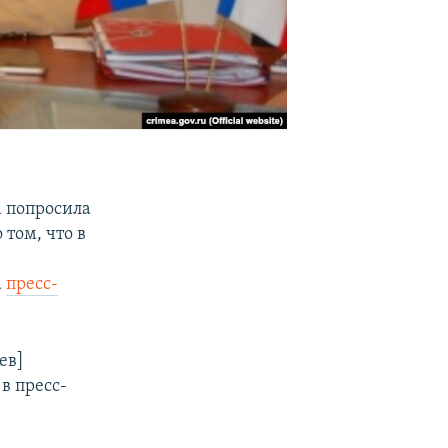
а попросила
том, что в
а
пресс-
ев]
 в пресс-