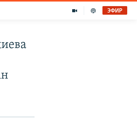
ЭФИР
жиева
ан