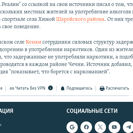
.Реалии" со ссылкой на свои источники писал о том, чт
скольких местных жителей за употребление алкоголя 
 спортзале села Химой
Шаройского района
. От них тр
 свое поведение.
нском селе
Кенхи
сотрудники силовых структур задерж
одозрению в употреблении наркотиков. Один из жителе
м, что задержанные не употребляли наркотики, а подо
роводятся в каждом районе Чечни. Источник добавил,
ия "показывает, что борется с наркоманией".
ся
Читать без VPN
Подпишитесь
Распечатать
АЦИЯ
СОЦИАЛЬНЫЕ СЕТИ
ь