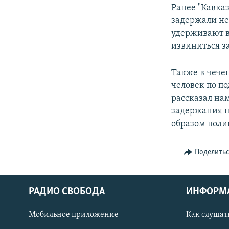
Ранее "Кавказ
задержали не
удерживают в
извиниться за
Также в чече
человек по п
рассказал на
задержания п
образом полиц
Поделить
РАДИО СВОБОДА
ИНФОРМ
Мобильное приложение
Как слушат
СОЦИАЛЬНЫЕ СЕТИ