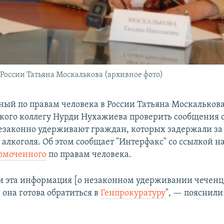
России Татьяна Москалькова (архивное фото)
ый по правам человека в России Татьяна Москальков
ского коллегу Нурди Нухажиева проверить сообщения о 
езаконно удерживают граждан, которых задержали за
 алкоголя. Об этом сообщает "Интерфакс" со ссылкой н
омоченного
по правам человека.
сли эта информация [о незаконном удерживании чеченц
 она готова обратиться в
Генпрокуратуру
", — пояснили