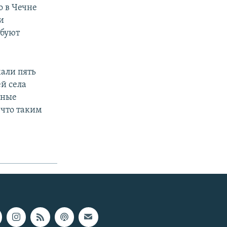
о в Чечне
и
ебуют
али пять
й села
бные
 что таким