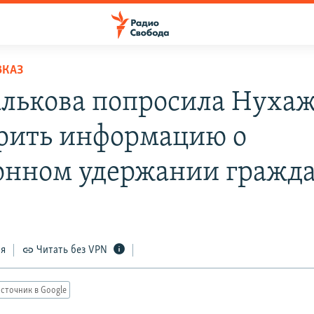
ВКАЗ
лькова попросила Нуха
рить информацию о
онном удержании гражд
ся
Читать без VPN
сточник в Google