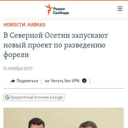
Ссылки
для
упрощенного
НОВОСТИ. КАВКАЗ
ПРОГРАММЫ
доступа
В Северной Осетии запускают
ПОДКАСТЫ
Вернуться
новый проект по разведению
к
АВТОРСКИЕ ПРОЕКТЫ
форели
основному
ЦИТАТЫ СВОБОДЫ
содержанию
21 ноября 2017
Вернутся
МНЕНИЯ
к
Поделиться
Читать без VPN
КУЛЬТУРА
главной
навигации
IDEL.РЕАЛИИ
Приоритетный источник в Google
Вернутся
КАВКАЗ.РЕАЛИИ
к
СЕВЕР.РЕАЛИИ
поиску
СИБИРЬ.РЕАЛИИ