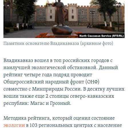
РАСПИСАНИЕ ВЕЩАНИЯ
ПОДПИШИТЕСЬ НА РАССЫЛКУ
СОЦИАЛЬНЫЕ СЕТИ
Памятник основателю Владикавказа (архивное фото)
Владикавказ вошел в топ российских городов с
наилучшей экологической обстановкой. Данный
Все сайты РСЕ/РС
рейтинг четыре года подряд проводит
Общероссийский народный фронт (ОНФ)
совместно с Минприроды России. В десятку лучших
вошли также еще 2 столицы северо-кавказских
республик: Магас и Грозный.
Методика рейтинга, который оценил состояние
экологии
в 103 региональных центрах с население