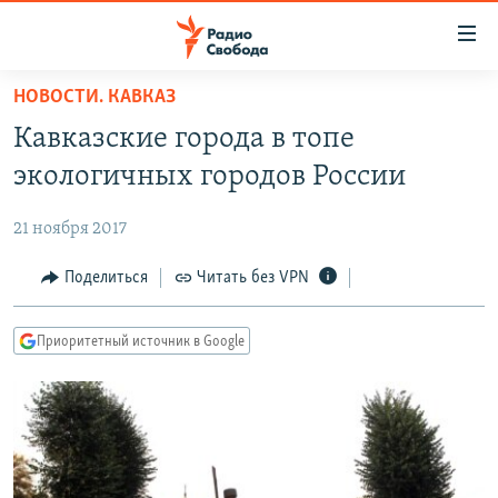
Ссылки
для
упрощенного
НОВОСТИ. КАВКАЗ
ПРОГРАММЫ
доступа
Кавказские города в топе
ПОДКАСТЫ
Вернуться
экологичных городов России
к
АВТОРСКИЕ ПРОЕКТЫ
основному
21 ноября 2017
ЦИТАТЫ СВОБОДЫ
содержанию
Вернутся
МНЕНИЯ
Поделиться
Читать без VPN
к
КУЛЬТУРА
главной
Приоритетный источник в Google
навигации
IDEL.РЕАЛИИ
Вернутся
КАВКАЗ.РЕАЛИИ
к
СЕВЕР.РЕАЛИИ
поиску
СИБИРЬ.РЕАЛИИ