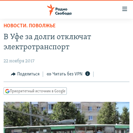
Ссылки
для
упрощенного
НОВОСТИ. ПОВОЛЖЬЕ
ПРОГРАММЫ
доступа
В Уфе за долги отключат
ПОДКАСТЫ
Вернуться
электротранспорт
к
АВТОРСКИЕ ПРОЕКТЫ
основному
22 ноября 2017
ЦИТАТЫ СВОБОДЫ
содержанию
Вернутся
МНЕНИЯ
Поделиться
Читать без VPN
к
КУЛЬТУРА
главной
Приоритетный источник в Google
навигации
IDEL.РЕАЛИИ
Вернутся
КАВКАЗ.РЕАЛИИ
к
СЕВЕР.РЕАЛИИ
поиску
СИБИРЬ.РЕАЛИИ