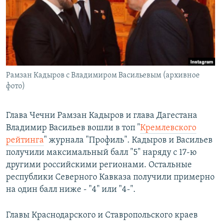
РАСПИСАНИЕ ВЕЩАНИЯ
ПОДПИШИТЕСЬ НА РАССЫЛКУ
СОЦИАЛЬНЫЕ СЕТИ
Рамзан Кадыров с Владимиром Васильевым (архивное
фото)
Глава Чечни Рамзан Кадыров и глава Дагестана
Все сайты РСЕ/РС
Владимир Васильев вошли в топ "
Кремлевского
рейтинга
" журнала "Профиль". Кадыров и Васильев
получили максимальный балл "5" наряду с 17-ю
другими российскими регионами. Остальные
республики Северного Кавказа получили примерно
на один балл ниже - "4" или "4-".
Главы Краснодарского и Ставропольского краев