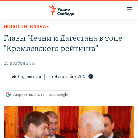
Ссылки
для
упрощенного
НОВОСТИ. КАВКАЗ
ПРОГРАММЫ
доступа
Главы Чечни и Дагестана в топе
ПОДКАСТЫ
Вернуться
"Кремлевского рейтинга"
к
АВТОРСКИЕ ПРОЕКТЫ
основному
23 ноября 2017
ЦИТАТЫ СВОБОДЫ
содержанию
Вернутся
МНЕНИЯ
Поделиться
Читать без VPN
к
КУЛЬТУРА
главной
Приоритетный источник в Google
навигации
IDEL.РЕАЛИИ
Вернутся
КАВКАЗ.РЕАЛИИ
к
СЕВЕР.РЕАЛИИ
поиску
СИБИРЬ.РЕАЛИИ