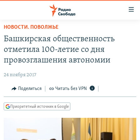
Ссылки
для
упрощенного
НОВОСТИ. ПОВОЛЖЬЕ
ПРОГРАММЫ
доступа
Башкирская общественность
ПОДКАСТЫ
Вернуться
отметила 100-летие со дня
к
АВТОРСКИЕ ПРОЕКТЫ
провозглашения автономии
основному
ЦИТАТЫ СВОБОДЫ
содержанию
24 ноября 2017
Вернутся
МНЕНИЯ
к
Поделиться
Читать без VPN
КУЛЬТУРА
главной
навигации
IDEL.РЕАЛИИ
Приоритетный источник в Google
Вернутся
КАВКАЗ.РЕАЛИИ
к
СЕВЕР.РЕАЛИИ
поиску
СИБИРЬ.РЕАЛИИ