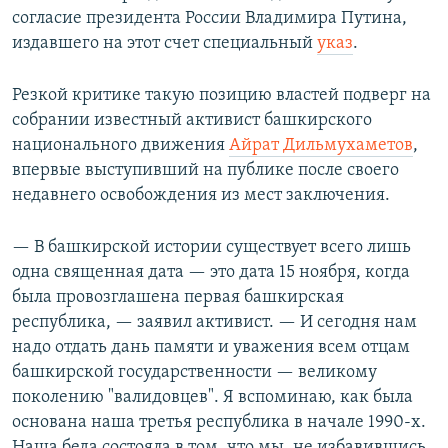
согласие президента России Владимира Путина,
издавшего на этот счет специальный
указ
.
Резкой критике такую позицию властей подверг на
собрании известный активист башкирского
национального движения
Айрат Дильмухаметов
,
впервые выступивший на публике после своего
недавнего освобождения из мест заключения.
— В башкирской истории существует всего лишь
одна священная дата — это дата 15 ноября, когда
была провозглашена первая башкирская
республика, — заявил активист. — И сегодня нам
надо отдать дань памяти и уважения всем отцам
башкирской государственности — великому
поколению "валидовцев". Я вспоминаю, как была
основана наша третья республика в начале 1990-х.
Наша беда состояла в том, что мы, не избавившись