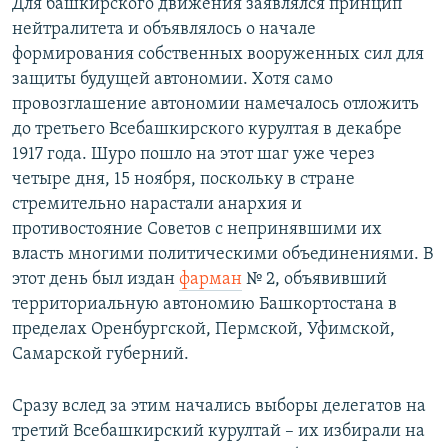
Для башкирского движения заявлялся принцип
нейтралитета и объявлялось о начале
формирования собственных вооруженных сил для
защиты будущей автономии. Хотя само
провозглашение автономии намечалось отложить
до третьего Всебашкирского курултая в декабре
1917 года. Шуро пошло на этот шаг уже через
четыре дня, 15 ноября, поскольку в стране
стремительно нарастали анархия и
противостояние Советов с непринявшими их
власть многими политическими объединениями. В
этот день был издан
фарман
№ 2, объявивший
территориальную автономию Башкортостана в
пределах Оренбургской, Пермской, Уфимской,
Самарской губерний.
Сразу вслед за этим начались выборы делегатов на
третий Всебашкирский курултай – их избирали на