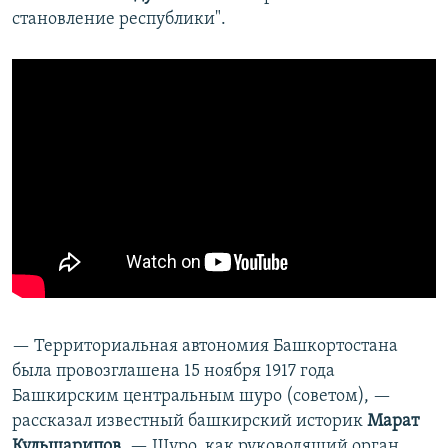
становление республики".
— Территориальная автономия Башкортостана
была провозглашена 15 ноября 1917 года
Башкирским центральным шуро (советом), —
рассказал известный башкирский историк
Марат
Кульшарипов
. — Шуро, как руководящий орган