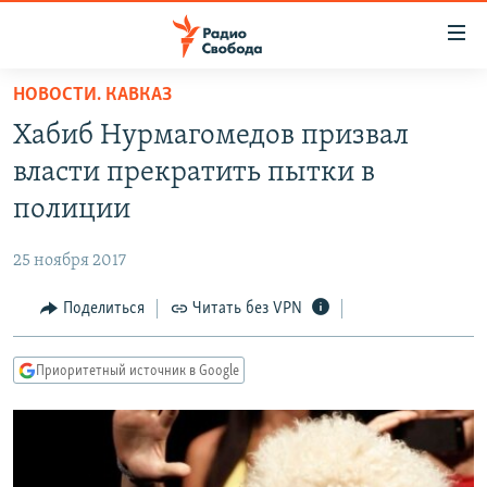
Ссылки
для
упрощенного
НОВОСТИ. КАВКАЗ
ПРОГРАММЫ
доступа
Хабиб Нурмагомедов призвал
ПОДКАСТЫ
Вернуться
власти прекратить пытки в
к
АВТОРСКИЕ ПРОЕКТЫ
полиции
основному
ЦИТАТЫ СВОБОДЫ
содержанию
25 ноября 2017
Вернутся
МНЕНИЯ
к
Поделиться
Читать без VPN
КУЛЬТУРА
главной
навигации
IDEL.РЕАЛИИ
Приоритетный источник в Google
Вернутся
КАВКАЗ.РЕАЛИИ
к
СЕВЕР.РЕАЛИИ
поиску
СИБИРЬ.РЕАЛИИ