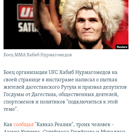
РАСПИСАНИЕ ВЕЩАНИЯ
ПОДПИШИТЕСЬ НА РАССЫЛКУ
СОЦИАЛЬНЫЕ СЕТИ
Боец ММА Хабиб Нурмагомедов
Все сайты РСЕ/РС
Боец организации UFC Хабиб Нурмагомедов на
своей странице в инстаграме написал о пытках
жителей дагестанского Рутула и призвал депутатов
Госдумы от Дагестана, общественных деятелей,
спортсменов и политиков "подключиться к этой
теме".
Как
сообщал
"Кавказ.Реалии", троих человек -