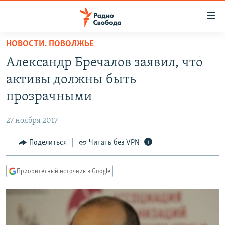
Ссылки
для
упрощенного
НОВОСТИ. ПОВОЛЖЬЕ
ПРОГРАММЫ
доступа
Александр Бречалов заявил, что
ПОДКАСТЫ
Вернуться
активы должны быть
к
АВТОРСКИЕ ПРОЕКТЫ
прозрачными
основному
ЦИТАТЫ СВОБОДЫ
содержанию
27 ноября 2017
Вернутся
МНЕНИЯ
к
Поделиться
Читать без VPN
КУЛЬТУРА
главной
навигации
IDEL.РЕАЛИИ
Приоритетный источник в Google
Вернутся
КАВКАЗ.РЕАЛИИ
к
СЕВЕР.РЕАЛИИ
поиску
СИБИРЬ.РЕАЛИИ