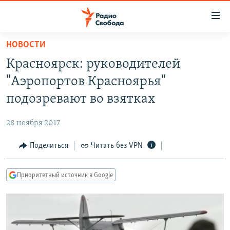
Ссылки
для
упрощенного
НОВОСТИ
ПРОГРАММЫ
доступа
Красноярск: руководителей
ПОДКАСТЫ
Вернуться
"Аэропортов Красноярья"
к
АВТОРСКИЕ ПРОЕКТЫ
подозревают во взятках
основному
ЦИТАТЫ СВОБОДЫ
содержанию
28 ноября 2017
Вернутся
МНЕНИЯ
к
Поделиться
Читать без VPN
КУЛЬТУРА
главной
навигации
IDEL.РЕАЛИИ
Приоритетный источник в Google
Вернутся
КАВКАЗ.РЕАЛИИ
к
СЕВЕР.РЕАЛИИ
поиску
СИБИРЬ.РЕАЛИИ