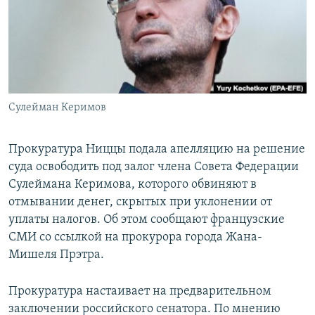
РАСПИСАНИЕ ВЕЩАНИЯ
ПОДПИШИТЕСЬ НА РАССЫЛКУ
СОЦИАЛЬНЫЕ СЕТИ
Сулейман Керимов
Прокуратура Ниццы подала апелляцию на решение
суда освободить под залог члена Совета Федерации
Все сайты РСЕ/РС
Сулеймана Керимова, которого обвиняют в
отмывании денег, скрытых при уклонении от
уплаты налогов. Об этом сообщают французские
СМИ со ссылкой на прокурора города Жана-
Мишеля Прэтра.
Прокуратура настаивает на предварительном
заключении российского сенатора. По мнению