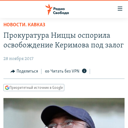
Ссылки
для
упрощенного
НОВОСТИ. КАВКАЗ
ПРОГРАММЫ
доступа
Прокуратура Ниццы оспорила
ПОДКАСТЫ
Вернуться
освобождение Керимова под залог
к
АВТОРСКИЕ ПРОЕКТЫ
основному
28 ноября 2017
ЦИТАТЫ СВОБОДЫ
содержанию
Вернутся
МНЕНИЯ
Поделиться
Читать без VPN
к
КУЛЬТУРА
главной
Приоритетный источник в Google
навигации
IDEL.РЕАЛИИ
Вернутся
КАВКАЗ.РЕАЛИИ
к
СЕВЕР.РЕАЛИИ
поиску
СИБИРЬ.РЕАЛИИ