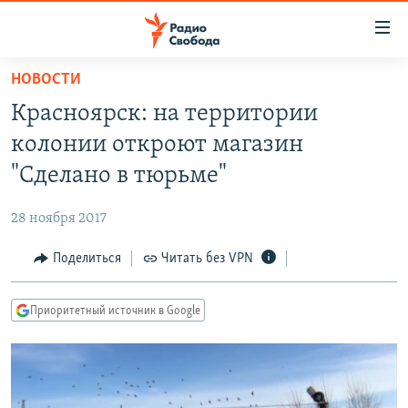
Ссылки
для
упрощенного
НОВОСТИ
ПРОГРАММЫ
доступа
Красноярск: на территории
ПОДКАСТЫ
Вернуться
колонии откроют магазин
к
АВТОРСКИЕ ПРОЕКТЫ
"Сделано в тюрьме"
основному
ЦИТАТЫ СВОБОДЫ
содержанию
28 ноября 2017
Вернутся
МНЕНИЯ
к
Поделиться
Читать без VPN
КУЛЬТУРА
главной
навигации
IDEL.РЕАЛИИ
Приоритетный источник в Google
Вернутся
КАВКАЗ.РЕАЛИИ
к
СЕВЕР.РЕАЛИИ
поиску
СИБИРЬ.РЕАЛИИ