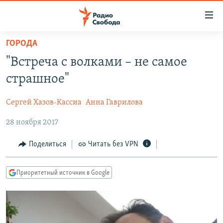
Ссылки
для
упрощенного
ГОРОДА
ПРОГРАММЫ
доступа
"Встреча с волками – не самое
ПОДКАСТЫ
Вернуться
страшное"
к
АВТОРСКИЕ ПРОЕКТЫ
основному
Сергей Хазов-Кассиа
Анна Гаврилова
ЦИТАТЫ СВОБОДЫ
содержанию
Вернутся
28 ноября 2017
МНЕНИЯ
к
КУЛЬТУРА
Поделиться
Читать без VPN
главной
навигации
IDEL.РЕАЛИИ
Вернутся
Приоритетный источник в Google
КАВКАЗ.РЕАЛИИ
к
СЕВЕР.РЕАЛИИ
поиску
СИБИРЬ.РЕАЛИИ