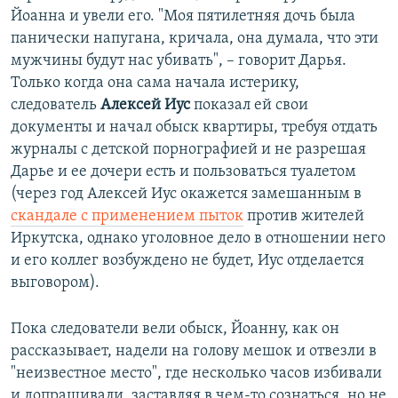
Йоанна и увели его. "Моя пятилетняя дочь была
панически напугана, кричала, она думала, что эти
мужчины будут нас убивать", – говорит Дарья.
Только когда она сама начала истерику,
следователь
Алексей Иус
показал ей свои
документы и начал обыск квартиры, требуя отдать
журналы с детской порнографией и не разрешая
Дарье и ее дочери есть и пользоваться туалетом
(через год Алексей Иус окажется замешанным в
скандале с применением пыток
против жителей
Иркутска, однако уголовное дело в отношении него
и его коллег возбуждено не будет, Иус отделается
выговором).
Пока следователи вели обыск, Йоанну, как он
рассказывает, надели на голову мешок и отвезли в
"неизвестное место", где несколько часов избивали
и допрашивали, заставляя в чем-то сознаться, но не