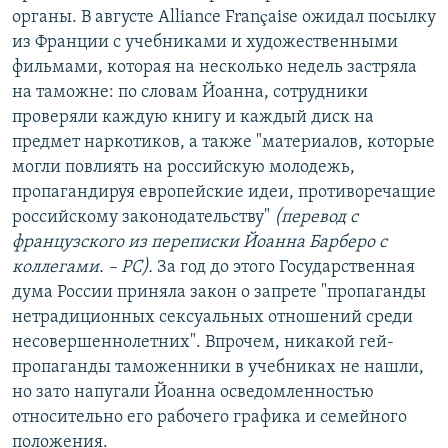
органы. В августе Alliance Française ожидал посылку
из Франции с учебниками и художественными
фильмами, которая на несколько недель застряла
на таможне: по словам Йоанна, сотрудники
проверяли каждую книгу и каждый диск на
предмет наркотиков, а также "материалов, которые
могли повлиять на российскую молодежь,
пропагандируя европейские идеи, противоречащие
российскому законодательству"
(перевод с
французского из переписки Йоанна Барберо с
коллегами.
–​ РС
).
За год до этого Государственная
дума России приняла закон о запрете "пропаганды
нетрадиционных сексуальных отношений среди
несовершеннолетних". Впрочем, никакой гей-
пропаганды таможенники в учебниках не нашли,
но зато напугали Йоанна осведомленностью
относительно его рабочего графика и семейного
положения.