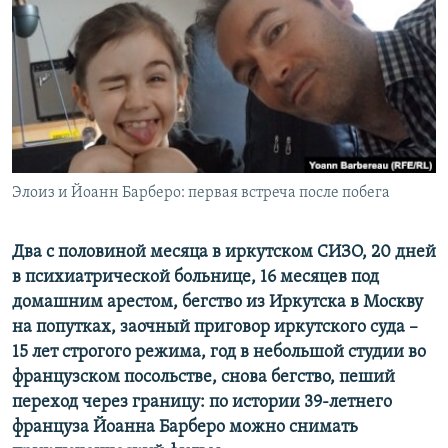
РАСПИСАНИЕ ВЕЩАНИЯ
ПОДПИШИТЕСЬ НА РАССЫЛКУ
СОЦИАЛЬНЫЕ СЕТИ
Элоиз и Йоанн Барберо: первая встреча после побега
Все сайты РСЕ/РС
Два с половиной месяца в иркутском СИЗО, 20 дней
в психиатрической больнице, 16 месяцев под
домашним арестом, бегство из Иркутска в Москву
на попутках, заочный приговор иркутского суда –
15 лет строгого режима, год в небольшой студии во
французском посольстве, снова бегство, пеший
переход через границу: по истории 39-летнего
француза Йоанна Барберо можно снимать