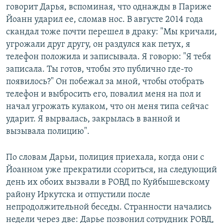
говорит Дарья, вспоминая, что однажды в Париже
Йоанн ударил ее, сломав нос. В августе 2014 года
скандал тоже почти перешел в драку: "Мы кричали,
угрожали друг другу, он раздулся как петух, я
телефон положила и записывала. Я говорю: "Я тебя
записала. Ты готов, чтобы это публично где-то
появилось?" Он побежал за мной, чтобы отобрать
телефон и выбросить его, повалил меня на пол и
начал угрожать кулаком, что он меня типа сейчас
ударит. Я вырвалась, закрылась в ванной и
вызывала полицию".
По словам Дарьи, полиция приехала, когда они с
Йоанном уже прекратили ссориться, на следующий
день их обоих вызвали в РОВД по Куйбышевскому
району Иркутска и отпустили после
непродолжительной беседы. Странности начались
недели через две: Дарье позвонил сотрудник РОВД,