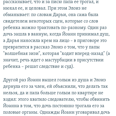
рассказывает, что и за писю папа ее трогал, и
нюхал ее, и целовал. При этом Элоиз не
обманывает: по словам Дарьи, она сама была
свидетелем некоторых сцен, которые со слов
ребенка можно трактовать по-разному. Один раз
дочь зашла в ванную, когда Йоанн принимал душ,
а Дарья наносила крем на лицо – в приговоре это
превратится в рассказ Элоиз о том, что у папы
"волшебная зизи", которая "ходит вперед-назад" (а
значит, речь идет о мастурбации в присутствии
ребенка – решат следствие и суд).
Другой раз Йоанн вышел голым из душа и Элоиз
дернула его за член, ей объяснили, что делать так
нельзя, да и папа больше голым по квартире не
ходил: этого хватило следователю, чтобы обвинить
Йоанна в том, что дочь постоянно трогала его за
половые органы. Однажды Йоанн уговаривал дочь