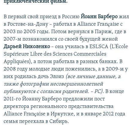
приключенческий фильм.
В первый свой приезд в Россию
Йоанн Барберо
жил
в Ростове-на-Дону – работал в Alliance Française с
2003 по 2005 годы. Потом вернулся в Париж, где в
2007-м познакомился со своей будущей женой
Дарьей Николенко
– она училась в ESLSCA (L'École
Supérieure Libre des Sciences Commerciales
Appliquées), а потом работала в разных банках. В
2008 году молодые люди поженились, а в 2009-м у
них родилась дочь Элоиз
(все личные данные, а
также фотографии несовершеннолетней
публикуются с согласия родителей. – РС)
. В конце
2011-го Йоанну Барберо предложили пост
директора регионального представительства
Alliance Française в Иркутске, и в январе 2012 года
семья переехала в Сибирь.