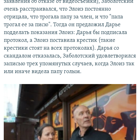
заявления об отказе от видеосъемки), Заболотский
очень расстраивался, что Элоиз постоянно
отрицала, что трогала папу за член, и что "папа
трогал ее за писю". Тогда он предложил Дарье
подделать показания Элоиз: Дарья бы подписала
протокол, а Элоиз поставила крестик (такие
крестики стоят на всех протоколах). Дарья со
скандалом отказалась, Заболотский удовлетворился
записью трех упомянутых случаев, когда Элоиз так
или иначе видела папу голым.