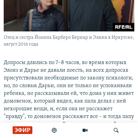
Отец и сестра Йоанна Барберо Бернар и Элина в Иркутске,
август 2016 года
​Допросы длились по 7–8 часов, во время которых
Элоиз и Дарье не давали поесть, на всех допросах
присутствовали необходимые по закону психологи,
но, по словам Дарьи, они не только не успокаивали
ребенка, но рассказывали ей, что дома у них живет
домовенок, который видел, как папа делал с ней
нехорошие вещи, и, если она не расскажет
"правду", то домовенок расскажет все – и тогда папу
уже точно не выпустят. Впрочем, по словам Дарьи,
ЭФИР
психолог Василенко после одного из допросов