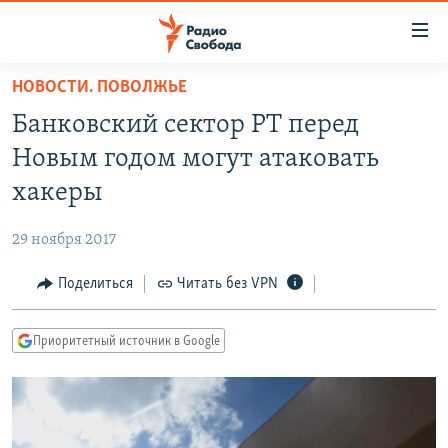
Ссылки
для
упрощенного
НОВОСТИ. ПОВОЛЖЬЕ
ПРОГРАММЫ
доступа
Банковский сектор РТ перед
ПОДКАСТЫ
Вернуться
Новым годом могут атаковать
к
АВТОРСКИЕ ПРОЕКТЫ
хакеры
основному
ЦИТАТЫ СВОБОДЫ
содержанию
29 ноября 2017
Вернутся
МНЕНИЯ
к
Поделиться
Читать без VPN
КУЛЬТУРА
главной
навигации
IDEL.РЕАЛИИ
Приоритетный источник в Google
Вернутся
КАВКАЗ.РЕАЛИИ
к
СЕВЕР.РЕАЛИИ
поиску
СИБИРЬ.РЕАЛИИ