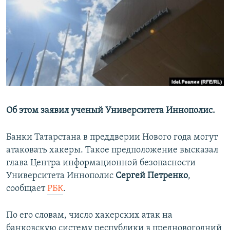
РАСПИСАНИЕ ВЕЩАНИЯ
ПОДПИШИТЕСЬ НА РАССЫЛКУ
СОЦИАЛЬНЫЕ СЕТИ
Об этом заявил ученый Университета Иннополис.
Все сайты РСЕ/РС
Банки Татарстана в преддверии Нового года могут
атаковать хакеры. Такое предположение высказал
глава Центра информационной безопасности
Университета Иннополис
Сергей Петренко
,
сообщает
РБК
.
По его словам, число хакерских атак на
банковскую систему республики в предновогодний