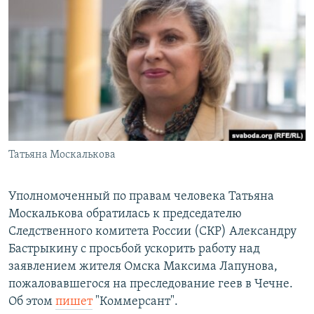
РАСПИСАНИЕ ВЕЩАНИЯ
ПОДПИШИТЕСЬ НА РАССЫЛКУ
СОЦИАЛЬНЫЕ СЕТИ
Татьяна Москалькова
Все сайты РСЕ/РС
Уполномоченный по правам человека Татьяна
Москалькова обратилась к председателю
Следственного комитета России (СКР) Александру
Бастрыкину с просьбой ускорить работу над
заявлением жителя Омска Максима Лапунова,
пожаловавшегося на преследование геев в Чечне.
Об этом
пишет
"Коммерсант".