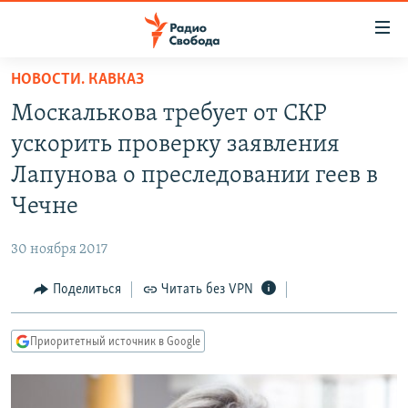
Ссылки
для
упрощенного
НОВОСТИ. КАВКАЗ
ПРОГРАММЫ
доступа
Москалькова требует от СКР
ПОДКАСТЫ
Вернуться
ускорить проверку заявления
к
АВТОРСКИЕ ПРОЕКТЫ
Лапунова о преследовании геев в
основному
ЦИТАТЫ СВОБОДЫ
содержанию
Чечне
Вернутся
МНЕНИЯ
к
30 ноября 2017
КУЛЬТУРА
главной
Поделиться
Читать без VPN
навигации
IDEL.РЕАЛИИ
Вернутся
КАВКАЗ.РЕАЛИИ
к
Приоритетный источник в Google
СЕВЕР.РЕАЛИИ
поиску
СИБИРЬ.РЕАЛИИ