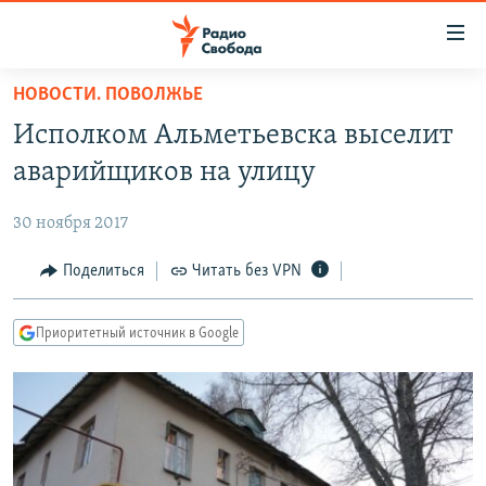
Ссылки
для
упрощенного
НОВОСТИ. ПОВОЛЖЬЕ
ПРОГРАММЫ
доступа
Исполком Альметьевска выселит
ПОДКАСТЫ
Вернуться
аварийщиков на улицу
к
АВТОРСКИЕ ПРОЕКТЫ
основному
30 ноября 2017
ЦИТАТЫ СВОБОДЫ
содержанию
Вернутся
МНЕНИЯ
Поделиться
Читать без VPN
к
КУЛЬТУРА
главной
Приоритетный источник в Google
навигации
IDEL.РЕАЛИИ
Вернутся
КАВКАЗ.РЕАЛИИ
к
СЕВЕР.РЕАЛИИ
поиску
СИБИРЬ.РЕАЛИИ