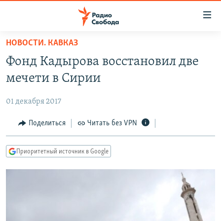
Ссылки
для
упрощенного
НОВОСТИ. КАВКАЗ
ПРОГРАММЫ
доступа
Фонд Кадырова восстановил две
ПОДКАСТЫ
Вернуться
мечети в Сирии
к
АВТОРСКИЕ ПРОЕКТЫ
основному
01 декабря 2017
ЦИТАТЫ СВОБОДЫ
содержанию
Вернутся
МНЕНИЯ
Поделиться
Читать без VPN
к
КУЛЬТУРА
главной
Приоритетный источник в Google
навигации
IDEL.РЕАЛИИ
Вернутся
КАВКАЗ.РЕАЛИИ
к
СЕВЕР.РЕАЛИИ
поиску
СИБИРЬ.РЕАЛИИ