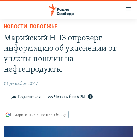
Ссылки
для
упрощенного
НОВОСТИ. ПОВОЛЖЬЕ
ПРОГРАММЫ
доступа
Марийский НПЗ опроверг
ПОДКАСТЫ
Вернуться
информацию об уклонении от
к
АВТОРСКИЕ ПРОЕКТЫ
уплаты пошлин на
основному
ЦИТАТЫ СВОБОДЫ
содержанию
нефтепродукты
Вернутся
МНЕНИЯ
к
01 декабря 2017
КУЛЬТУРА
главной
Поделиться
Читать без VPN
навигации
IDEL.РЕАЛИИ
Вернутся
КАВКАЗ.РЕАЛИИ
к
Приоритетный источник в Google
СЕВЕР.РЕАЛИИ
поиску
СИБИРЬ.РЕАЛИИ