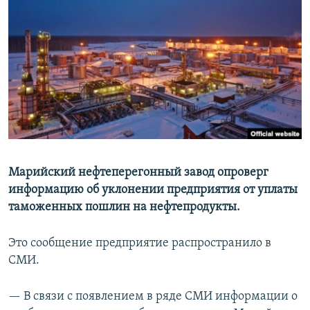
РАСПИСАНИЕ ВЕЩАНИЯ
ПОДПИШИТЕСЬ НА РАССЫЛКУ
СОЦИАЛЬНЫЕ СЕТИ
Все сайты РСЕ/РС
Марийский нефтеперегонный завод опроверг
информацию об уклонении предприятия от уплаты
таможенных пошлин на нефтепродукты.
Это сообщение предприятие распространило в
СМИ.
— В связи с появлением в ряде СМИ информации о