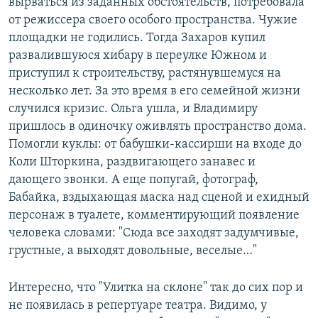
вырваться из заданных обстоятельств, потребовала
от режиссера своего особого пространства. Чужие
площадки не годились. Тогда Захаров купил
развалившуюся хибару в переулке Южном и
приступил к строительству, растянувшемуся на
несколько лет. За это время в его семейной жизни
случился кризис. Ольга ушла, и Владимиру
пришлось в одиночку оживлять пространство дома.
Помогли куклы: от бабушки-кассирши на входе до
Коли Шторкина, раздвигающего занавес и
дающего звонки. А еще попугай, фотограф,
Бабайка, вздыхающая маска над сценой и ехидный
персонаж в туалете, комментирующий появление
человека словами: "Сюда все заходят задумчивые,
грустные, а выходят довольные, веселые…"
Интересно, что "Улитка на склоне" так до сих пор и
не появилась в репертуаре театра. Видимо, у