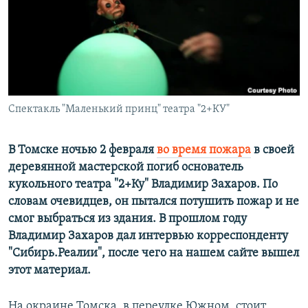
РАСПИСАНИЕ ВЕЩАНИЯ
ПОДПИШИТЕСЬ НА РАССЫЛКУ
СОЦИАЛЬНЫЕ СЕТИ
Спектакль "Маленький принц" театра "2+КУ"
В Томске ночью 2 февраля
во время пожара
в своей
деревянной мастерской погиб основатель
Все сайты РСЕ/РС
кукольного театра "2+Ку" Владимир Захаров. По
словам очевидцев, он пытался потушить пожар и не
смог выбраться из здания. В прошлом году
Владимир Захаров дал интервью корреспонденту
"Сибирь.Реалии", после чего на нашем сайте вышел
этот материал.
На окраине Томска, в переулке Южном, стоит