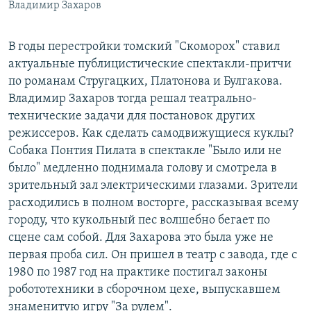
Владимир Захаров
В годы перестройки томский "Скоморох" ставил
актуальные публицистические спектакли-притчи
по романам Стругацких, Платонова и Булгакова.
Владимир Захаров тогда решал театрально-
технические задачи для постановок других
режиссеров. Как сделать самодвижущиеся куклы?
Собака Понтия Пилата в спектакле "Было или не
было" медленно поднимала голову и смотрела в
зрительный зал электрическими глазами. Зрители
расходились в полном восторге, рассказывая всему
городу, что кукольный пес волшебно бегает по
сцене сам собой. Для Захарова это была уже не
первая проба сил. Он пришел в театр с завода, где с
1980 по 1987 год на практике постигал законы
робототехники в сборочном цехе, выпускавшем
знаменитую игру "За рулем".