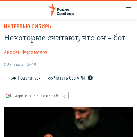
Ссылки
для
упрощенного
ИНТЕРВЬЮ.СИБИРЬ
ПРОГРАММЫ
доступа
Некоторые считают, что он – бог
ПОДКАСТЫ
Вернуться
к
Андрей Филимонов
АВТОРСКИЕ ПРОЕКТЫ
основному
02 января 2019
ЦИТАТЫ СВОБОДЫ
содержанию
Вернутся
МНЕНИЯ
Поделиться
Читать без VPN
к
КУЛЬТУРА
главной
Приоритетный источник в Google
навигации
IDEL.РЕАЛИИ
Вернутся
КАВКАЗ.РЕАЛИИ
к
СЕВЕР.РЕАЛИИ
поиску
СИБИРЬ.РЕАЛИИ