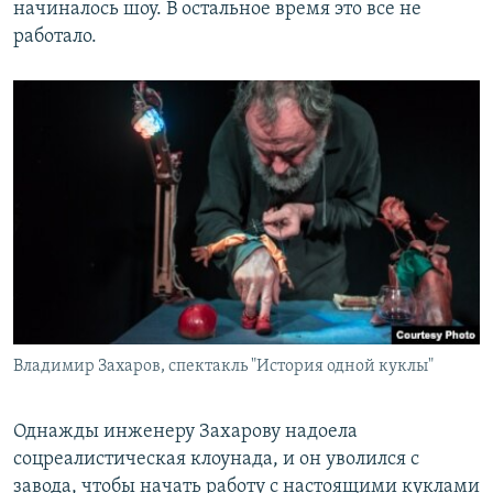
начиналось шоу. В остальное время это все не
работало.
Владимир Захаров, спектакль "История одной куклы"
Однажды инженеру Захарову надоела
соцреалистическая клоунада, и он уволился с
завода, чтобы начать работу с настоящими куклами