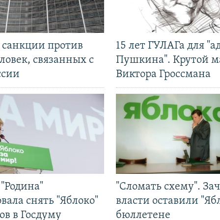
л санкции против
15 лет ГУЛАГа для "а
ловек, связанных с
Пушкина". Крутой 
ссии
Виктора Гроссмана
"Родина"
"Сломать схему". За
вала снять "Яблоко"
власти оставили "Ябл
ов в Госдуму
бюллетене