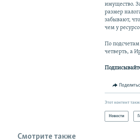
имущество. З
размер налога
забывают, чт
чем у ресурс
По подсчетам
четверть, а И
Подписывайт
Поделить
Этот контент такж
Новости
Г
Смотрите также