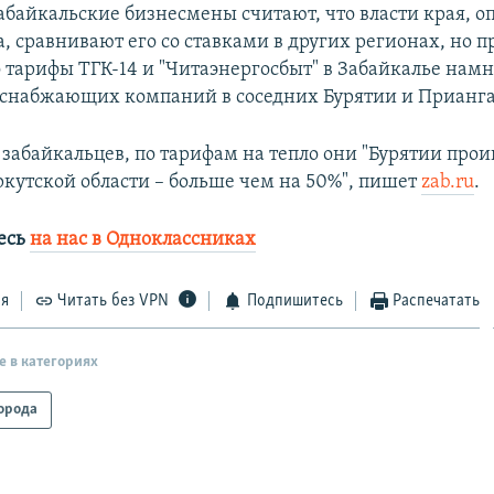
абайкальские бизнесмены считают, что власти края, о
, сравнивают его со ставками в других регионах, но п
о тарифы ТГК-14 и "Читаэнергосбыт" в Забайкалье нам
оснабжающих компаний в соседних Бурятии и Прианга
 забайкальцев, по тарифам на тепло они "Бурятии про
ркутской области – больше чем на 50%", пишет
zab.ru
.
есь
на нас в Одноклассниках
ся
Читать без VPN
Подпишитесь
Распечатать
е в категориях
орода