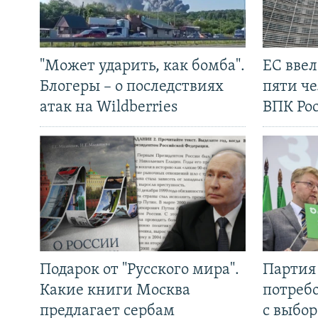
"Может ударить, как бомба".
ЕС вве
Блогеры – о последствиях
пяти че
атак на Wildberries
ВПК Ро
Подарок от "Русского мира".
Партия 
Какие книги Москва
потребо
предлагает сербам
с выбор