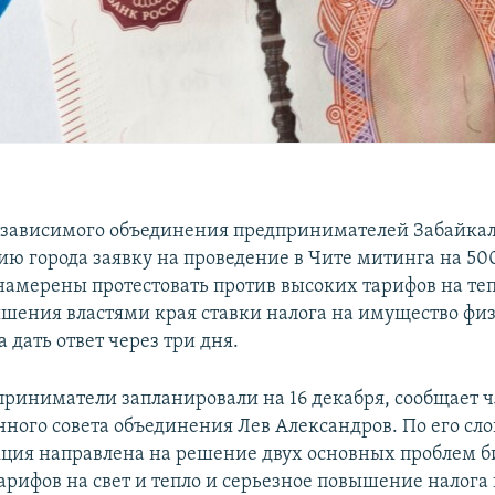
зависимого объединения предпринимателей Забайкал
ю города заявку на проведение в Чите митинга на 500
амерены протестовать против высоких тарифов на те
ышения властями края ставки налога на имущество фи
дать ответ через три дня.
риниматели запланировали на 16 декабря, сообщает 
ного совета объединения Лев Александров. По его сло
кция направлена на решение двух основных проблем б
арифов на свет и тепло и серьезное повышение налога