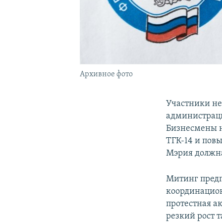
Архивное фото
Участники не
администраци
Бизнесмены н
ТГК-14 и пов
Мэрия должна 
Митинг предп
координацион
протестная а
резкий рост т