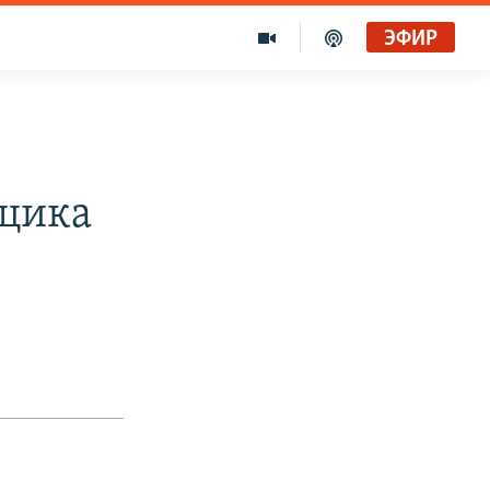
ЭФИР
вщика