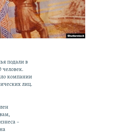
ья подали в
 человек.
пло компании
зических лиц.
член
вам,
изнеса –
 на