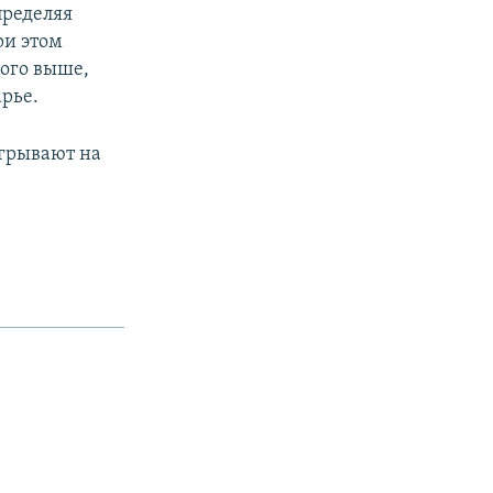
пределяя
ри этом
ного выше,
рье.
игрывают на