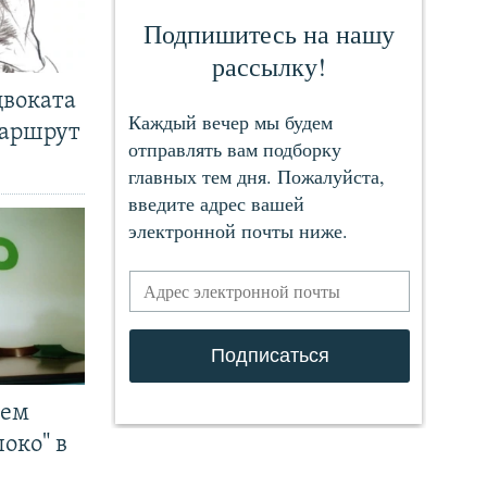
двоката
маршрут
чем
око" в