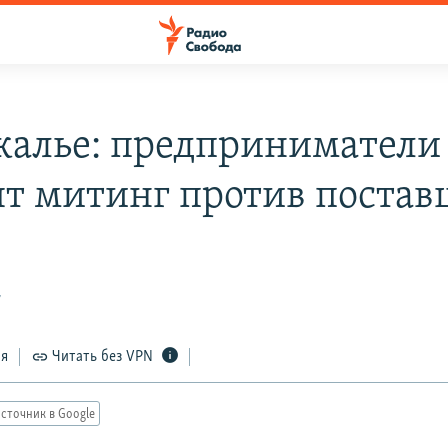
калье: предприниматели
ят митинг против поста
7
ся
Читать без VPN
сточник в Google