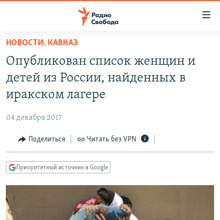
Ссылки
для
упрощенного
НОВОСТИ. КАВКАЗ
ПРОГРАММЫ
доступа
Опубликован список женщин и
ПОДКАСТЫ
Вернуться
детей из России, найденных в
к
АВТОРСКИЕ ПРОЕКТЫ
иракском лагере
основному
ЦИТАТЫ СВОБОДЫ
содержанию
04 декабря 2017
Вернутся
МНЕНИЯ
к
Поделиться
Читать без VPN
КУЛЬТУРА
главной
навигации
IDEL.РЕАЛИИ
Приоритетный источник в Google
Вернутся
КАВКАЗ.РЕАЛИИ
к
СЕВЕР.РЕАЛИИ
поиску
СИБИРЬ.РЕАЛИИ