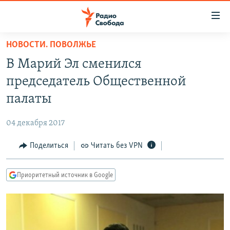
Ссылки
для
упрощенного
НОВОСТИ. ПОВОЛЖЬЕ
ПРОГРАММЫ
доступа
В Марий Эл сменился
ПОДКАСТЫ
Вернуться
председатель Общественной
к
АВТОРСКИЕ ПРОЕКТЫ
палаты
основному
ЦИТАТЫ СВОБОДЫ
содержанию
04 декабря 2017
Вернутся
МНЕНИЯ
к
Поделиться
Читать без VPN
КУЛЬТУРА
главной
навигации
IDEL.РЕАЛИИ
Приоритетный источник в Google
Вернутся
КАВКАЗ.РЕАЛИИ
к
СЕВЕР.РЕАЛИИ
поиску
СИБИРЬ.РЕАЛИИ