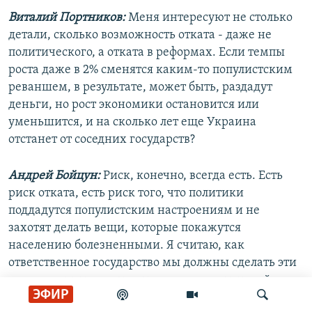
Виталий Портников:
Меня интересуют не столько
детали, сколько возможность отката - даже не
политического, а отката в реформах. Если темпы
роста даже в 2% сменятся каким-то популистским
реваншем, в результате, может быть, раздадут
деньги, но рост экономики остановится или
уменьшится, и на сколько лет еще Украина
отстанет от соседних государств?
Андрей Бойцун:
Риск, конечно, всегда есть. Есть
риск отката, есть риск того, что политики
поддадутся популистским настроениям и не
захотят делать вещи, которые покажутся
населению болезненными. Я считаю, как
ответственное государство мы должны сделать эти
вещи, несмотря на то, что они в значительной
ЭФИР
степени будут болезненными, и сделать их