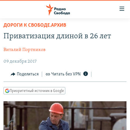
Ссылки
для
упрощенного
ДОРОГИ К СВОБОДЕ.АРХИВ
ПРОГРАММЫ
доступа
Приватизация длиной в 26 лет
ПОДКАСТЫ
Вернуться
к
Виталий Портников
АВТОРСКИЕ ПРОЕКТЫ
основному
09 декабря 2017
ЦИТАТЫ СВОБОДЫ
содержанию
Вернутся
МНЕНИЯ
Поделиться
Читать без VPN
к
КУЛЬТУРА
главной
Приоритетный источник в Google
навигации
IDEL.РЕАЛИИ
Вернутся
КАВКАЗ.РЕАЛИИ
к
СЕВЕР.РЕАЛИИ
поиску
СИБИРЬ.РЕАЛИИ