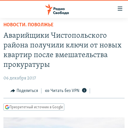
Ссылки
для
упрощенного
НОВОСТИ. ПОВОЛЖЬЕ
ПРОГРАММЫ
доступа
Аварийщики Чистопольского
ПОДКАСТЫ
Вернуться
района получили ключи от новых
к
АВТОРСКИЕ ПРОЕКТЫ
квартир после вмешательства
основному
ЦИТАТЫ СВОБОДЫ
содержанию
прокуратуры
Вернутся
МНЕНИЯ
к
06 декабря 2017
КУЛЬТУРА
главной
Поделиться
Читать без VPN
навигации
IDEL.РЕАЛИИ
Вернутся
КАВКАЗ.РЕАЛИИ
к
Приоритетный источник в Google
СЕВЕР.РЕАЛИИ
поиску
СИБИРЬ.РЕАЛИИ