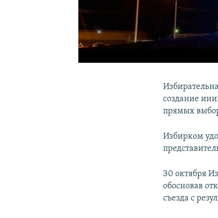
Избирательна
создание ини
прямых выбор
Избирком удо
представител
З0 октября И
обосновав от
съезда с резу