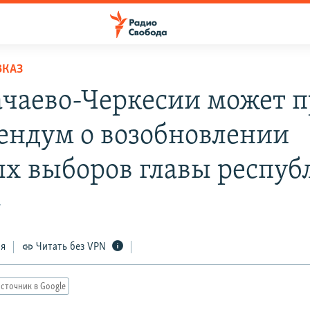
ВКАЗ
ачаево-Черкесии может 
ендум о возобновлении
х выборов главы респуб
7
ся
Читать без VPN
сточник в Google