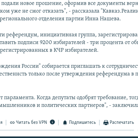
ы подали новое прошение, оформив все документы вер
ком уже не смог отказать", - рассказала "Кавказ.Реали
 регионального отделения партии Инна Нашева.
ти референдум, инициативная группа, зарегистрирова
тавить подписи 9200 избирателей - три процента от о
арегистрированных в КЧР избирателей.
ождения России" собирается приглашать к сотрудничес
ественнсть только после утверждения референдума в 
от парламента. Когда депутаты одобрят требование, то
мышленников и политических партнеров", - заключил
ся
Читать без VPN
Подпишитесь
Распечатать