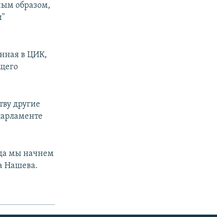
ным образом,
и"
нная в ЦИК,
бщего
тву другие
парламенте
гда мы начнем
а Нашева.