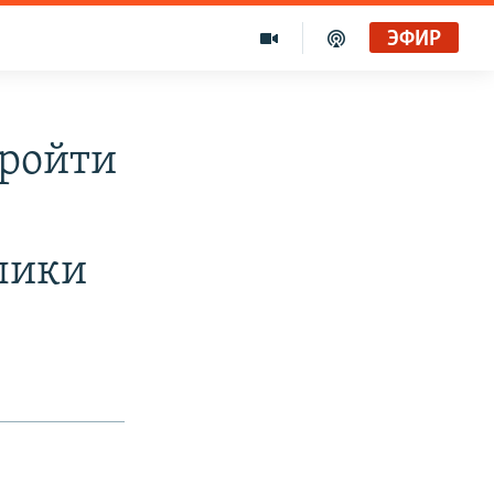
ЭФИР
пройти
лики