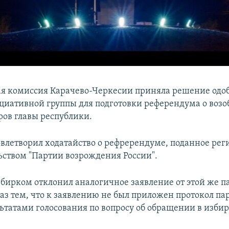
я комиссия Карачево-Черкесии приняла решение одо
циативной группы для подготовки референдума о воз
ов главы республики.
влетворил ходатайство о рефререндуме, поданное ре
ьством "Партии возрождения России".
збирком отклонил аналогичное заявление от этой же п
каз тем, что к заявлению не был приложен протокол па
льтатами голосования по вопросу об обращении в изби