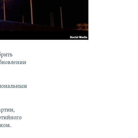
брить
обновлении
гиональным
артии,
ртийного
рком.