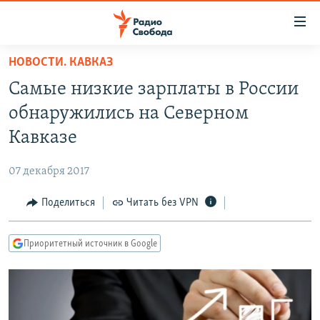
Ссылки
для
упрощенного
НОВОСТИ. КАВКАЗ
ПРОГРАММЫ
доступа
Самые низкие зарплаты в России
ПОДКАСТЫ
Вернуться
обнаружились на Северном
к
АВТОРСКИЕ ПРОЕКТЫ
Кавказе
основному
ЦИТАТЫ СВОБОДЫ
содержанию
07 декабря 2017
Вернутся
МНЕНИЯ
к
Поделиться
Читать без VPN
КУЛЬТУРА
главной
навигации
IDEL.РЕАЛИИ
Приоритетный источник в Google
Вернутся
КАВКАЗ.РЕАЛИИ
к
СЕВЕР.РЕАЛИИ
поиску
СИБИРЬ.РЕАЛИИ