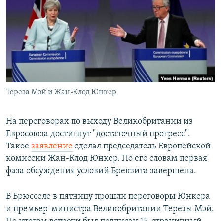
РАСПИСАНИЕ ВЕЩАНИЯ
ПОДПИШИТЕСЬ НА РАССЫЛКУ
СОЦИАЛЬНЫЕ СЕТИ
Тереза Мэй и Жан-Клод Юнкер
Все сайты РСЕ/РС
На переговорах по выходу Великобритании из
Евросоюза достигнут "достаточный прогресс".
Такое
заявление
сделал председатель Европейской
комиссии Жан-Клод Юнкер. По его словам первая
фаза обсуждения условий Брекзита завершена.
В Брюсселе в пятницу прошли переговоры Юнкера
и премьер-министра Великобритании Терезы Мэй.