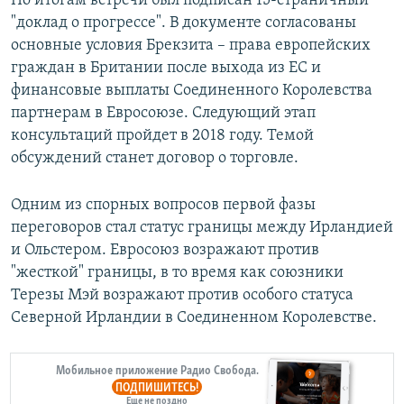
По итогам встречи был подписан 15-страничный
"доклад о прогрессе". В документе согласованы
основные условия Брекзита – права европейских
граждан в Британии после выхода из ЕС и
финансовые выплаты Соединенного Королевства
партнерам в Евросоюзе. Следующий этап
консультаций пройдет в 2018 году. Темой
обсуждений станет договор о торговле.
Одним из спорных вопросов первой фазы
переговоров стал статус границы между Ирландией
и Ольстером. Евросоюз возражают против
"жесткой" границы, в то время как союзники
Терезы Мэй возражают против особого статуса
Северной Ирландии в Соединенном Королевстве.
Мобильное приложение Радио Свобода.
ПОДПИШИТЕСЬ!
Еще не поздно