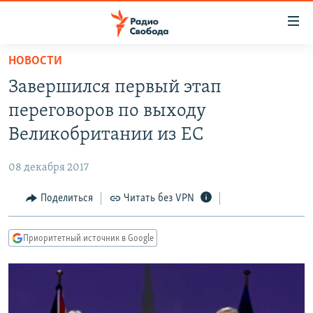
Ссылки
для
упрощенного
НОВОСТИ
ПРОГРАММЫ
доступа
Завершился первый этап
ПОДКАСТЫ
Вернуться
переговоров по выходу
к
АВТОРСКИЕ ПРОЕКТЫ
Великобритании из ЕС
основному
ЦИТАТЫ СВОБОДЫ
содержанию
08 декабря 2017
Вернутся
МНЕНИЯ
к
Поделиться
Читать без VPN
КУЛЬТУРА
главной
навигации
IDEL.РЕАЛИИ
Приоритетный источник в Google
Вернутся
КАВКАЗ.РЕАЛИИ
к
СЕВЕР.РЕАЛИИ
поиску
СИБИРЬ.РЕАЛИИ