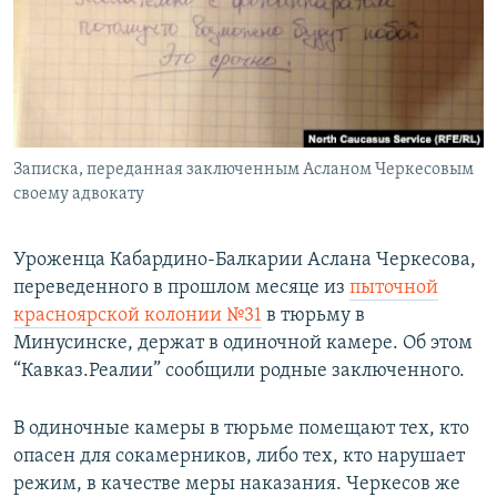
РАСПИСАНИЕ ВЕЩАНИЯ
ПОДПИШИТЕСЬ НА РАССЫЛКУ
СОЦИАЛЬНЫЕ СЕТИ
Записка, переданная заключенным Асланом Черкесовым
своему адвокату
Уроженца Кабардино-Балкарии Аслана Черкесова,
Все сайты РСЕ/РС
переведенного в прошлом месяце из
пыточной
красноярской колонии №31
в тюрьму в
Минусинске, держат в одиночной камере. Об этом
“Кавказ.Реалии” сообщили родные заключенного.
В одиночные камеры в тюрьме помещают тех, кто
опасен для сокамерников, либо тех, кто нарушает
режим, в качестве меры наказания. Черкесов же