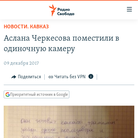
Ссылки
для
упрощенного
НОВОСТИ. КАВКАЗ
ПРОГРАММЫ
доступа
Аслана Черкесова поместили в
ПОДКАСТЫ
Вернуться
одиночную камеру
к
АВТОРСКИЕ ПРОЕКТЫ
основному
09 декабря 2017
ЦИТАТЫ СВОБОДЫ
содержанию
Вернутся
МНЕНИЯ
Поделиться
Читать без VPN
к
КУЛЬТУРА
главной
Приоритетный источник в Google
навигации
IDEL.РЕАЛИИ
Вернутся
КАВКАЗ.РЕАЛИИ
к
СЕВЕР.РЕАЛИИ
поиску
СИБИРЬ.РЕАЛИИ