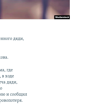
енного дяди,
ова.
ма, где
 в ходе
еча дяди,
го
цию и сообщил
ровопотеря.