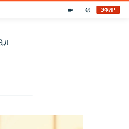
ЭФИР
Голоса и темы XX века на архивных пленках. Время гостей. Владислав Белов, директор Центра германских исследований Института Европы
Радио Свобода
ал
"Убить нормальную экономику – это убить страну"
Радио Свобода Live