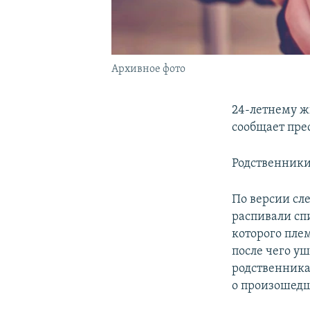
Архивное фото
24-летнему ж
сообщает пре
Родственники
По версии сле
распивали сп
которого пле
после чего у
родственника
о произошедш