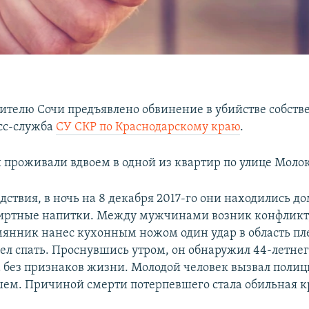
ителю Сочи предъявлено обвинение в убийстве собств
сс-служба
СУ СКР по Краснодарскому краю
.
 проживали вдвоем в одной из квартир по улице Молок
дствия, в ночь на 8 декабря 2017-го они находились до
иртные напитки. Между мужчинами возник конфликт,
мянник нанес кухонным ножом один удар в область пл
шел спать. Проснувшись утром, он обнаружил 44-летне
 без признаков жизни. Молодой человек вызвал поли
ем. Причиной смерти потерпевшего стала обильная к