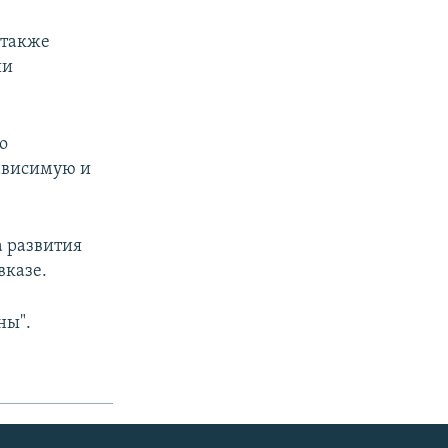
 также
ии
о
зависимую и
а развития
вказе.
ны".