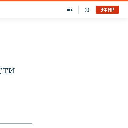
ЭФИР
сти