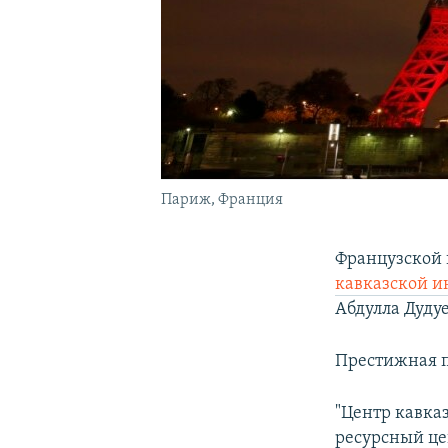
Париж, Франция
Французской 
кавказской 
Абдулла Дудуе
Престижная п
"Центр кавказ
ресурсный це