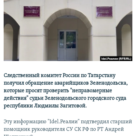
РАСПИСАНИЕ ВЕЩАНИЯ
ПОДПИШИТЕСЬ НА РАССЫЛКУ
СОЦИАЛЬНЫЕ СЕТИ
Все сайты РСЕ/РС
Следственный комитет России по Татарстану
получил обращение аварийщиков Зеленодольска,
которые просят проверить "неправомерные
действия" судьи Зеленодольского городского суда
республики Людмилы Загитовой.
Эту информацию "Idel.Реалии" подтвердил старший
помощник руководителя СУ СК РФ по РТ Андрей