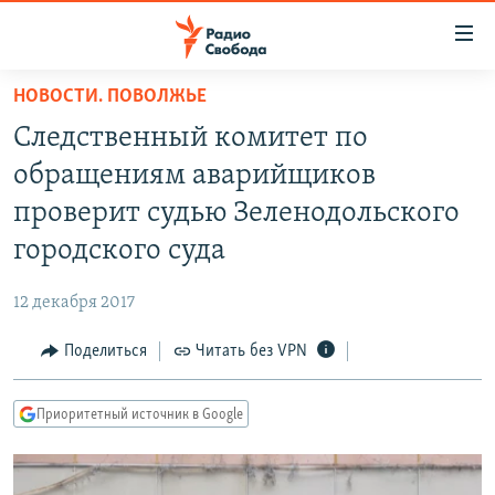
Ссылки
для
упрощенного
НОВОСТИ. ПОВОЛЖЬЕ
ПРОГРАММЫ
доступа
Следственный комитет по
ПОДКАСТЫ
Вернуться
обращениям аварийщиков
к
АВТОРСКИЕ ПРОЕКТЫ
проверит судью Зеленодольского
основному
ЦИТАТЫ СВОБОДЫ
содержанию
городского суда
Вернутся
МНЕНИЯ
к
12 декабря 2017
КУЛЬТУРА
главной
Поделиться
Читать без VPN
навигации
IDEL.РЕАЛИИ
Вернутся
КАВКАЗ.РЕАЛИИ
к
Приоритетный источник в Google
СЕВЕР.РЕАЛИИ
поиску
СИБИРЬ.РЕАЛИИ