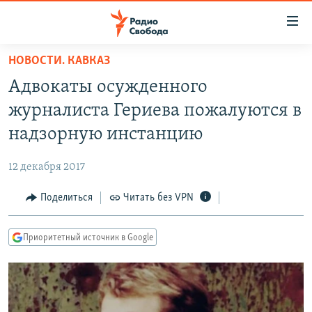
Ссылки
для
упрощенного
НОВОСТИ. КАВКАЗ
ПРОГРАММЫ
доступа
Адвокаты осужденного
ПОДКАСТЫ
Вернуться
журналиста Гериева пожалуются в
к
АВТОРСКИЕ ПРОЕКТЫ
надзорную инстанцию
основному
ЦИТАТЫ СВОБОДЫ
содержанию
12 декабря 2017
Вернутся
МНЕНИЯ
к
Поделиться
Читать без VPN
КУЛЬТУРА
главной
навигации
IDEL.РЕАЛИИ
Приоритетный источник в Google
Вернутся
КАВКАЗ.РЕАЛИИ
к
СЕВЕР.РЕАЛИИ
поиску
СИБИРЬ.РЕАЛИИ