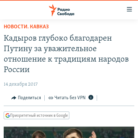
Ссылки
для
упрощенного
НОВОСТИ. КАВКАЗ
ПРОГРАММЫ
доступа
Кадыров глубоко благодарен
ПОДКАСТЫ
Вернуться
Путину за уважительное
к
АВТОРСКИЕ ПРОЕКТЫ
отношение к традициям народов
основному
ЦИТАТЫ СВОБОДЫ
содержанию
России
Вернутся
МНЕНИЯ
к
14 декабря 2017
КУЛЬТУРА
главной
Поделиться
Читать без VPN
навигации
IDEL.РЕАЛИИ
Вернутся
КАВКАЗ.РЕАЛИИ
к
Приоритетный источник в Google
СЕВЕР.РЕАЛИИ
поиску
СИБИРЬ.РЕАЛИИ