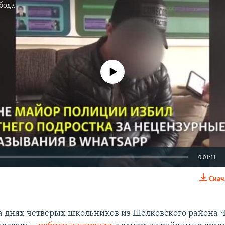
бода
No media source currently available
0:01:11
Скач
EMBED
 днях четверых школьников из Шелковского района Ч