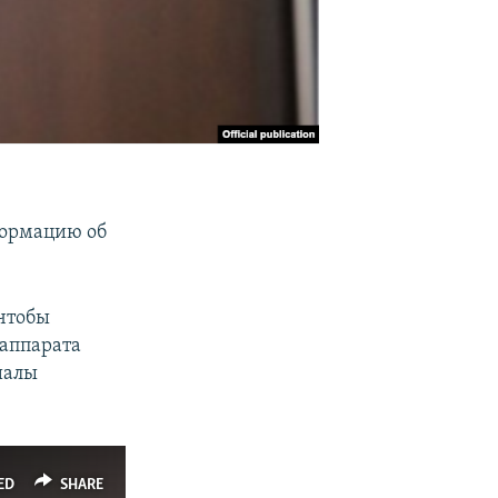
формацию об
 чтобы
 аппарата
иалы
ED
SHARE