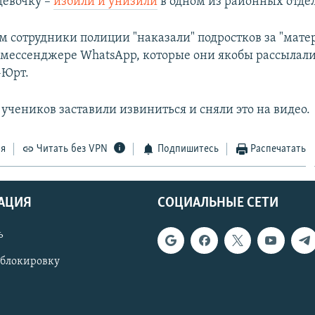
девочку –
избили и унизили
в одном из районных отде
м сотрудники полиции "наказали" подростков за "мат
 мессенджере WhatsApp, которые они якобы рассылал
-Юрт.
учеников заставили извиниться и сняли это на видео.
ся
Читать без VPN
Подпишитесь
Распечатать
АЦИЯ
СОЦИАЛЬНЫЕ СЕТИ
ь
 блокировку