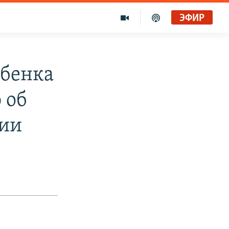
ЭФИР
ебенка
 об
ции