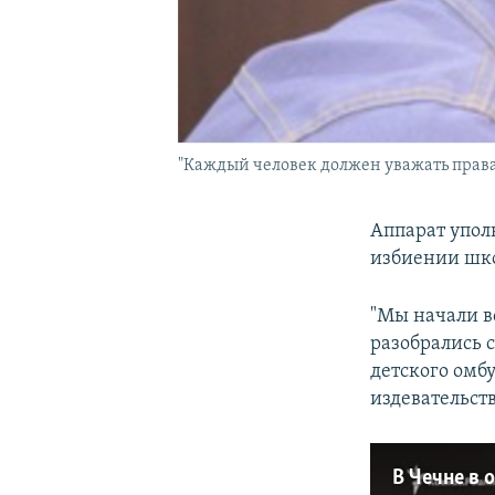
"Каждый человек должен уважать права
Аппарат упол
избиении шко
"Мы начали в
разобрались с
детского омб
издевательст