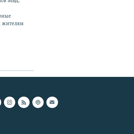
лов МВД.
ерные
и жителям
px
width