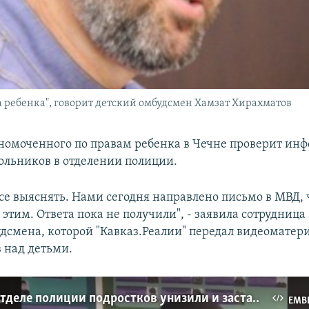
 ребенка", говорит детский омбудсмен Хамзат Хирахматов
номоченного по правам ребенка в Чечне проверит ин
льников в отделении полиции.
се выяснять. Нами сегодня направлено письмо в МВД,
 этим. Ответа пока не получили", - заявила сотрудница
удсмена, которой "Кавказ.Реалии" передал видеоматер
в над детьми.
В Чечне в отделе полиции подростков унизили и заставили извиниться
EMB