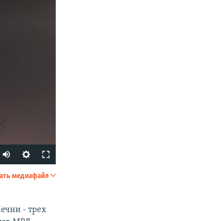
ать медиафайл
SHARE
ечни - трех