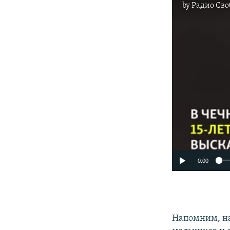
by
Радио Сво
0:00
Напомним, на