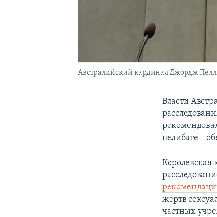
Австралийский кардинал Джордж Пелл, 
Власти Австр
расследовани
рекомендовал
целибате – о
Королевская 
расследование
рекомендаци
жертв сексуа
частных учре