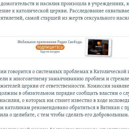
в домогательств и насилия произошла в учреждениях, 
ние к католической церкви. Расследование охватывае
сятилетий, самой старшей из жертв сексуального насил
Мобильное приложение Радио Свобода.
ПОДПИШИТЕСЬ!
Еще не поздно
нии говорится о системных проблемах в Католической 
ели к многолетнему замалчиванию проблем и стремл
жителей церкви от ответственности. Комиссия заявляе
олжны в обязательном порядке сообщать властям о сл
насилия, о которых им станет известно в ходе исповеди
м католикам рекомендовано обратиться в Ватикан с п
ла о целибате, с тем чтобы сделать его добровольным