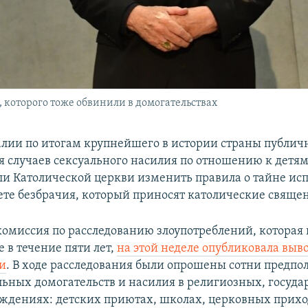
которого тоже обвинили в домогательствах
алии по итогам крупнейшего в истории страны публич
я случаев сексуального насилия по отношению к детя
и Католической церкви изменить правила о тайне исп
бете безбрачия, который приносят католические свяще
комиссия по расследованию злоупотреблений, которая 
 в течение пяти лет,
на этой неделе опубликовала выв
и
. В ходе расследования были опрошены сотни предп
льных домогательств и насилия в религиозных, госуд
ждениях: детских приютах, школах, церковных прихо