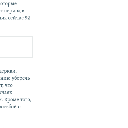
которые
т период в
ия сейчас 92
церкви,
ению уберечь
т, что
учаях
. Кроме того,
росьбой о
.