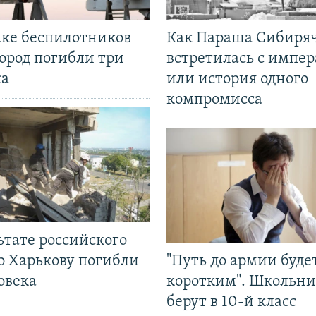
аке беспилотников
Как Параша Сибиря
ород погибли три
встретилась с импе
ка
или история одного
компромисса
ьтате российского
о Харькову погибли
"Путь до армии буде
овека
коротким". Школьни
берут в 10-й класс