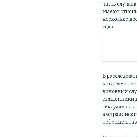
часть случае
имеют отноше
несколько де
года.
В расследова
которые прив
виновных слу
священники д
сексуального 
австралийски
реформе прави