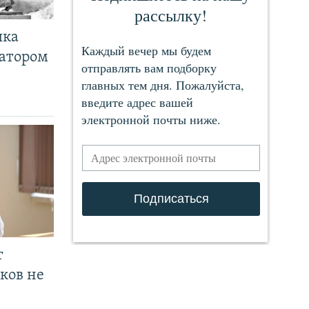
чка
ратором
т
ков не