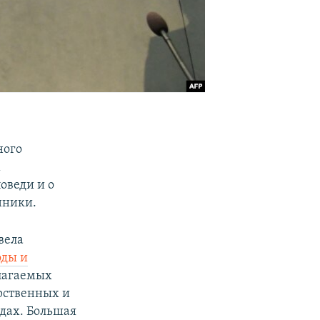
ного
м
оведи и о
нники.
вела
оды и
олагаемых
арственных и
дах. Большая