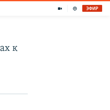
ЭФИР
ах к