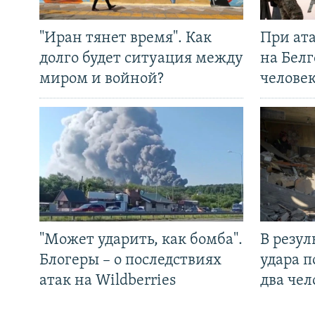
"Иран тянет время". Как
При ат
долго будет ситуация между
на Белг
миром и войной?
челове
"Может ударить, как бомба".
В резул
Блогеры – о последствиях
удара п
атак на Wildberries
два чел