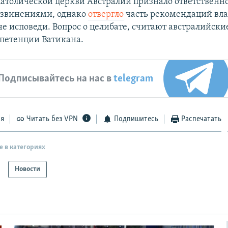
Католической церкви Австралии признало ответственно
извинениями, однако
отвергло
часть рекомендаций влас
не исповеди. Вопрос о целибате, считают австралийски
мпетенции Ватикана.
Подписывайтесь на нас в
telegram
ся
Читать без VPN
Подпишитесь
Распечатать
е в категориях
Новости