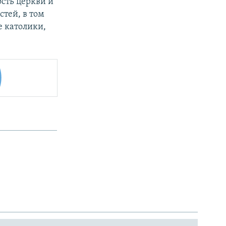
сть церкви и
тей, в том
е католики,