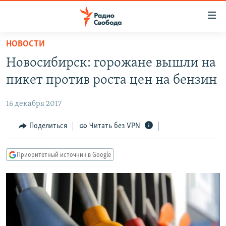
Ссылки
для
упрощенного
НОВОСТИ
ПРОГРАММЫ
доступа
Новосибирск: горожане вышли на
ПОДКАСТЫ
Вернуться
пикет против роста цен на бензин
к
АВТОРСКИЕ ПРОЕКТЫ
основному
16 декабря 2017
ЦИТАТЫ СВОБОДЫ
содержанию
Вернутся
МНЕНИЯ
Поделиться
Читать без VPN
к
КУЛЬТУРА
главной
Приоритетный источник в Google
навигации
IDEL.РЕАЛИИ
Вернутся
КАВКАЗ.РЕАЛИИ
к
СЕВЕР.РЕАЛИИ
поиску
СИБИРЬ.РЕАЛИИ