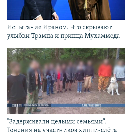
Испытание Ираном. Что скрывают
улыбки Трампа и принца Мухаммеда
"Задерживали целыми семьями".
Гонения на участников хиппи-слёта