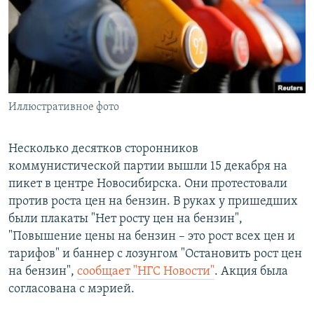
РАСПИСАНИЕ ВЕЩАНИЯ
ПОДПИШИТЕСЬ НА РАССЫЛКУ
СОЦИАЛЬНЫЕ СЕТИ
Иллюстративное фото
Несколько десятков сторонников
коммунистической партии вышли 15 декабря на
Все сайты РСЕ/РС
пикет в центре Новосибирска. Они протестовали
против роста цен на бензин. В руках у пришедших
были плакаты "Нет росту цен на бензин",
"Повышение цены на бензин – это рост всех цен и
тарифов" и баннер с лозунгом "Остановить рост цен
на бензин",
сообщает "НГС Новости"
. Акция была
согласована с мэрией.