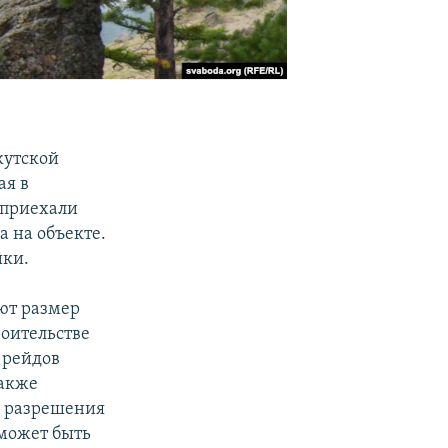
кутской
ая в
о приехали
а на объекте.
йки.
ют размер
оительстве
 рейдов
также
з разрешения
 может быть