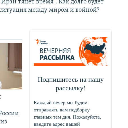
"Иран тянет время". Как долго будет
ситуация между миром и войной?
т
России
 из