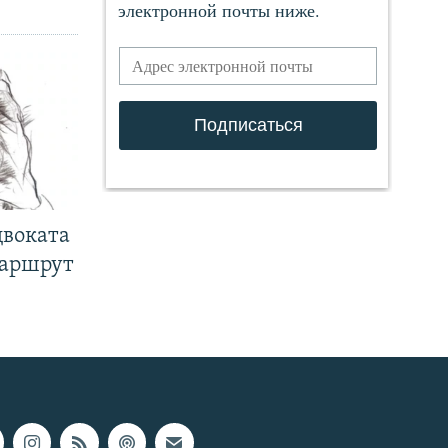
двоката
маршрут