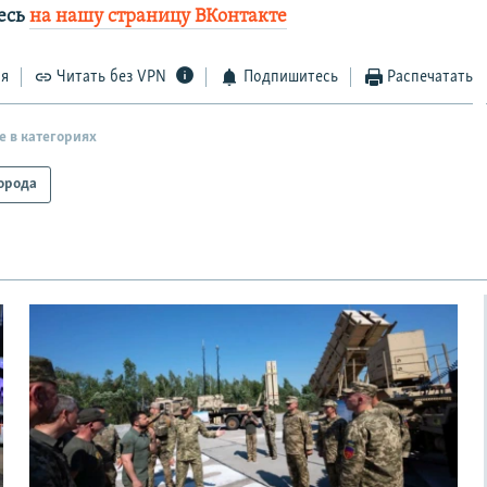
есь
на нашу страницу ВКонтакте
ся
Читать без VPN
Подпишитесь
Распечатать
е в категориях
орода