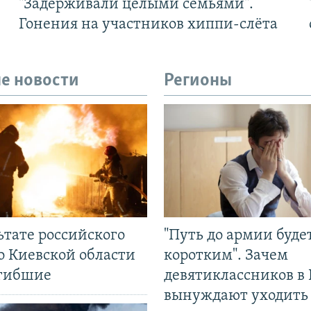
"Задерживали целыми семьями".
Гонения на участников хиппи-слёта
е новости
Регионы
ьтате российского
"Путь до армии буде
о Киевской области
коротким". Зачем
огибшие
девятиклассников в 
вынуждают уходить