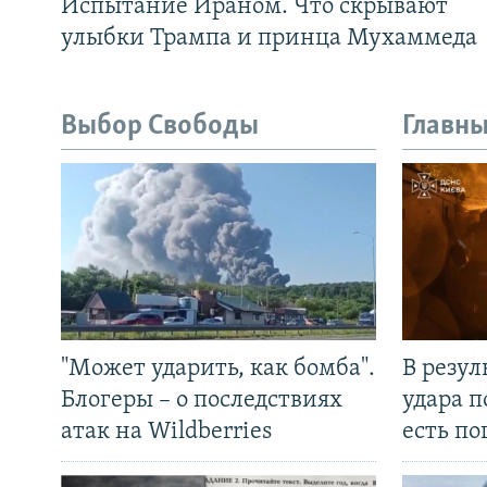
Испытание Ираном. Что скрывают
улыбки Трампа и принца Мухаммеда
Выбор Свободы
Главны
"Может ударить, как бомба".
В резул
Блогеры – о последствиях
удара п
атак на Wildberries
есть п