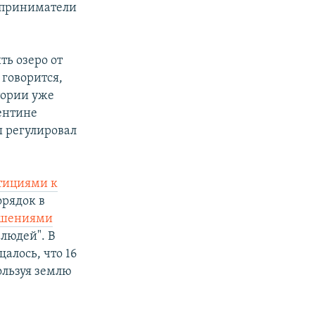
дприниматели
ь озеро от
 говорится,
тории уже
ентине
ы регулировал
етициями к
орядок в
ушениями
 людей". В
алось, что 16
ользуя землю