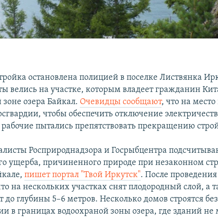
тройка остановлена полицией в поселке Листвянка Ир
ты велись на участке, которым владеет гражданин Кит
 зоне озера Байкал.
Очевидцы сообщают
, что на мест
осгвардии, чтобы обеспечить отключение электричеств
рабочие пытались препятствовать прекращению стро
алисты Росприроднадзора и Госрыбцентра подсчитыва
го ущерба, причиненного природе при незаконном стр
йкале,
пишет портал "Твой Иркутск"
. После проведения
то на нескольких участках снят плодородный слой, а 
т до глубины 5–6 метров. Несколько домов строятся бе
и в границах водоохраной зоны озера, где зданий не