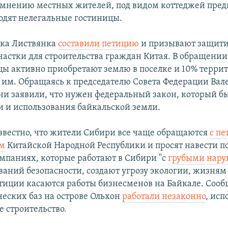
о мнению местных жителей, под видом коттеджей пре
водят нелегальные гостиницы.
лка Листвянка
составили петицию
и призывают защитит
астки для строительства граждан Китая. В обращении
цы активно приобретают землю в поселке и 10% терри
им. Обращаясь к председателю Совета Федерации Вал
ни заявили, что нужен федеральный закон, который б
и и использования байкальской земли.
известно, что жители Сибири все чаще обращаются
с п
ям
Китайской Народной Республики и просят навести п
мпаниях, которые работают в Сибири "с
грубыми нар
ваний безопасности, создают угрозу экологии, жизням
етиции касаются работы бизнесменов на Байкале. Сообщ
ческих баз на острове Ольхон
работали незаконно
, исп
 строительство.