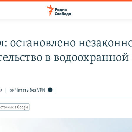
л: остановлено незаконн
тельство в водоохранной
ся
Читать без VPN
сточник в Google