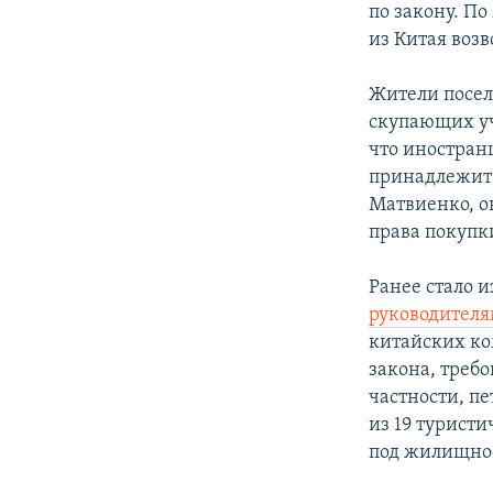
по закону. П
из Китая воз
Жители посе
скупающих уч
что иностран
принадлежит 
Матвиенко, о
права покупк
Ранее стало 
руководител
китайских ко
закона, требо
частности, п
из 19 туристи
под жилищное