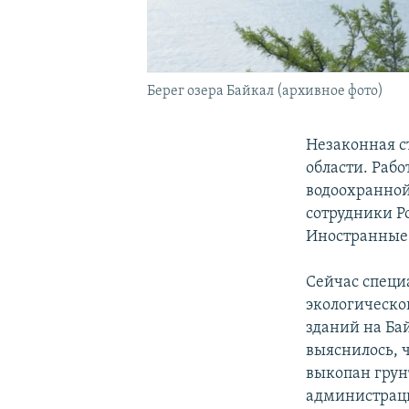
Берег озера Байкал (архивное фото)
Незаконная с
области. Рабо
водоохранной
сотрудники Р
Иностранные 
Сейчас специ
экологическо
зданий на Ба
выяснилось, ч
выкопан грун
администраци