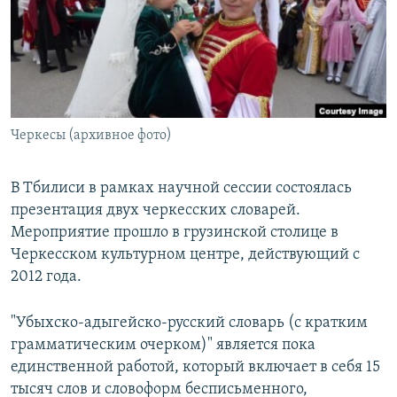
РАСПИСАНИЕ ВЕЩАНИЯ
ПОДПИШИТЕСЬ НА РАССЫЛКУ
СОЦИАЛЬНЫЕ СЕТИ
Черкесы (архивное фото)
В Тбилиси в рамках научной сессии состоялась
презентация двух черкесских словарей.
Все сайты РСЕ/РС
Мероприятие прошло в грузинской столице в
Черкесском культурном центре, действующий с
2012 года.
"Убыхско-адыгейско-русский словарь (с кратким
грамматическим очерком)" является пока
единственной работой, который включает в себя 15
тысяч слов и словоформ бесписьменного,