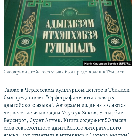
Словарь адыгейского языка был представлен в Тбилиси
Также в Черкесском культурном центре в Тбилиси
был представлен "Орфографический словарь
адыгейского языка". Авторами издания являются
черкесские языковеды Учужук Зекох, Батырбий
Берсиров, Сурет Анчек. Книга содержит 50 тысяч
слов современного адыгейского литературного
языка. Как отметила в интервью с "Кавказ.Реалии"