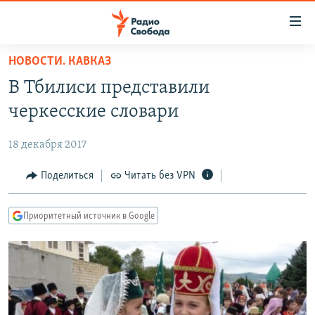
Ссылки
для
упрощенного
НОВОСТИ. КАВКАЗ
ПРОГРАММЫ
доступа
В Тбилиси представили
ПОДКАСТЫ
Вернуться
черкесские словари
к
АВТОРСКИЕ ПРОЕКТЫ
основному
18 декабря 2017
ЦИТАТЫ СВОБОДЫ
содержанию
Вернутся
МНЕНИЯ
Поделиться
Читать без VPN
к
КУЛЬТУРА
главной
Приоритетный источник в Google
навигации
IDEL.РЕАЛИИ
Вернутся
КАВКАЗ.РЕАЛИИ
к
СЕВЕР.РЕАЛИИ
поиску
СИБИРЬ.РЕАЛИИ