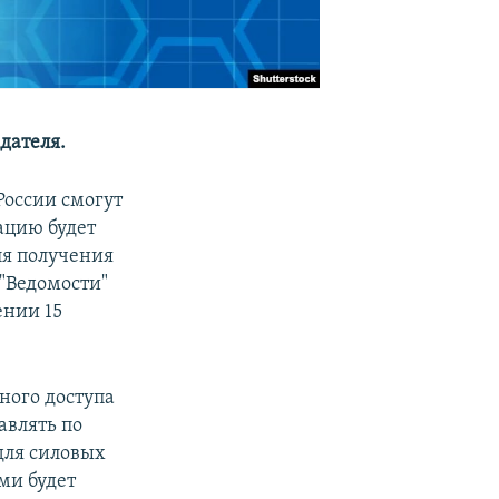
дателя.
России смогут
ацию будет
ля получения
 "Ведомости"
ении 15
ного доступа
авлять по
для силовых
ми будет