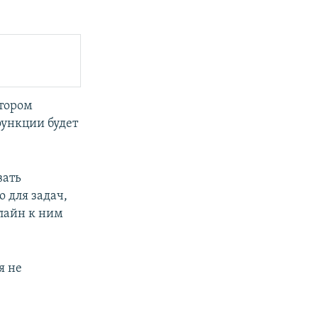
атором
функции будет
вать
о для задач,
лайн к ним
я не