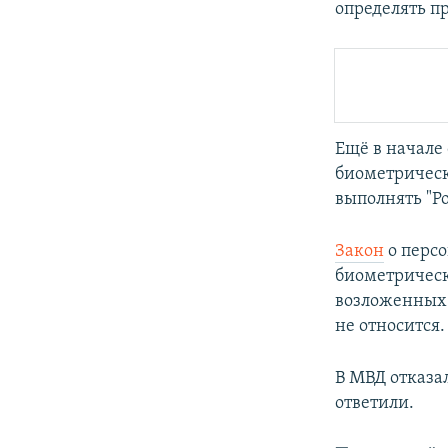
определять пр
Ещё в начале 
биометрическ
выполнять "Р
Закон
о перс
биометрически
возложенных 
не относится.
В МВД отказал
ответили.