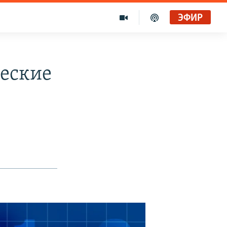
ЭФИР
еские