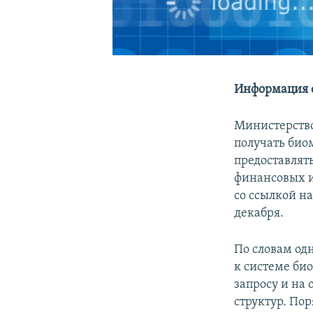
Информация о 
Министерство
получать био
предоставлят
финансовых и
со ссылкой н
декабря.
По словам одн
к системе би
запросу и на
структур. По