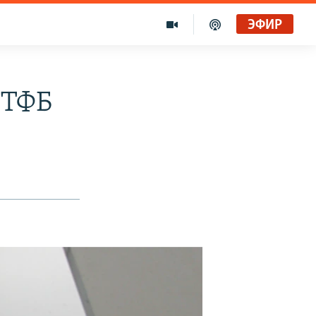
ЭФИР
 ТФБ