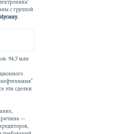
лектроника"
аны с группой
 Мусину
.
ов. 94,7 млн
иционного
 нефтехимия"
се эти сделки
анке,
 Причина —
кредиторов,
е требований