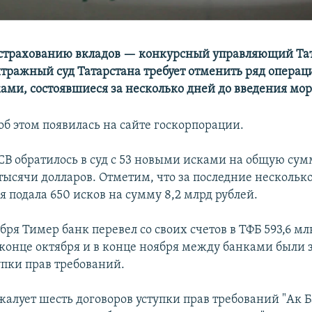
 страхованию вкладов — конкурсный управляющий Та
тражный суд Татарстана требует отменить ряд операци
ами, состоявшиеся за несколько дней до введения мор
б этом появилась на сайте госкорпорации.
СВ обратилось в суд с 53 новыми исками на общую сум
 тысячи долларов. Отметим, что за последние нескольк
 подала 650 исков на сумму 8,2 млрд рублей.
бря Тимер банк перевел со своих счетов в ТФБ 593,6 мл
в конце октября и в конце ноября между банками были
упки прав требований.
алует шесть договоров уступки прав требований "Ак Б