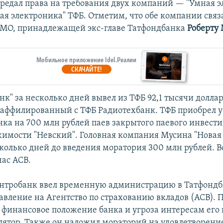
редал права на требования двух компаний — "Умная э
ая электроника" ТФБ. Отметим, что обе компании связ
MO, принадлежащей экс-главе Татфондбанка
Роберту
Мобильное приложение Idel.Реалии
СКАЧАЙТЕ!
к" за несколько дней вывел из ТФБ 92,1 тысячи доллар
 аффилированный с ТФБ Радиотехбанк. ТФБ приобрел у
нка на 700 млн рублей паев закрытого паевого инвест
имости "Невский". Головная компания Мусина "Новая
колько дней до введения моратория 300 млн рублей. В
час АСВ.
ентробанк ввел временную администрацию в Татфондб
авление на Агентство по страхованию вкладов (АСВ).
 финансовое положение банка и угроза интересам его 
лятор. Также он наложил мораторий на удовлетворени