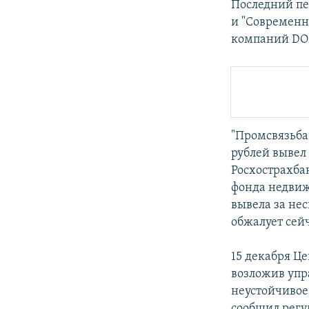
Последний пе
и "Современн
компаний DO
"Промсвязьбан
рублей вывел
Росхострахба
фонда недвиж
вывела за нес
обжалует сей
15 декабря Ц
возложив упр
неустойчивое
сообщил регу