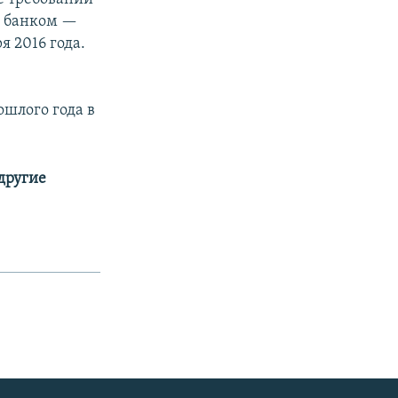
м банком —
 2016 года.
ошлого года в
 другие