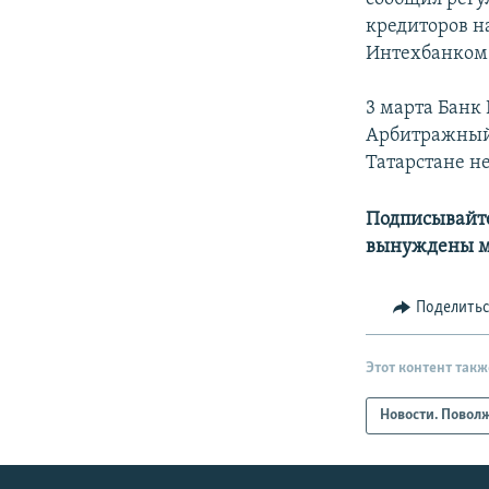
кредиторов н
Интехбанком 
3 марта Банк 
Арбитражный 
Татарстане н
Подписывайте
вынуждены м
Поделить
Этот контент такж
Новости. Повол