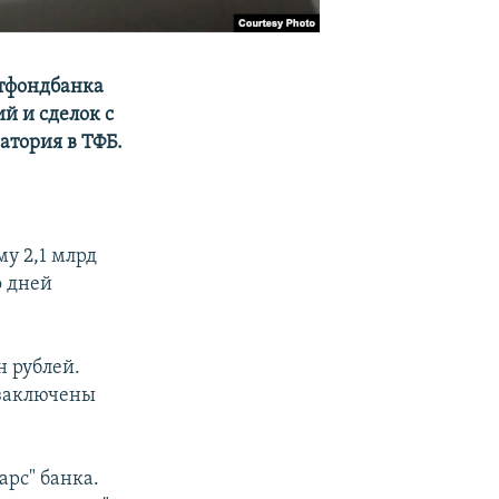
тфондбанка
й и сделок с
атория в ТФБ.
му 2,1 млрд
о дней
н рублей.
 заключены
арс" банка.