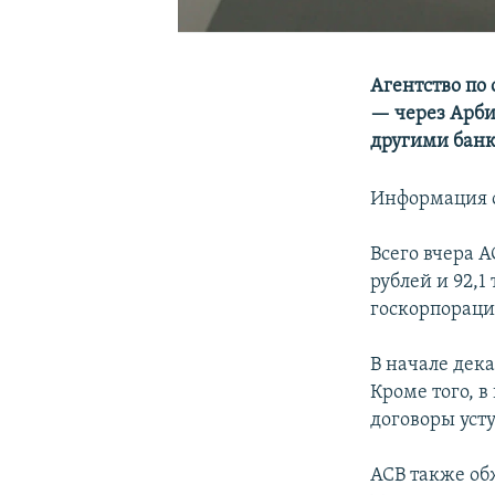
Агентство по
— через Арби
другими банк
Информация о
Всего вчера А
рублей и 92,1
госкорпорация
В начале дека
Кроме того, 
договоры уст
АСВ также обж