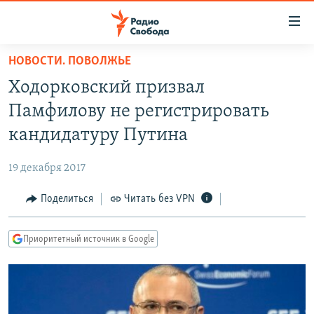
Ссылки
для
упрощенного
НОВОСТИ. ПОВОЛЖЬЕ
ПРОГРАММЫ
доступа
Ходорковский призвал
ПОДКАСТЫ
Вернуться
Памфилову не регистрировать
к
АВТОРСКИЕ ПРОЕКТЫ
кандидатуру Путина
основному
ЦИТАТЫ СВОБОДЫ
содержанию
19 декабря 2017
Вернутся
МНЕНИЯ
к
Поделиться
Читать без VPN
КУЛЬТУРА
главной
навигации
IDEL.РЕАЛИИ
Приоритетный источник в Google
Вернутся
КАВКАЗ.РЕАЛИИ
к
СЕВЕР.РЕАЛИИ
поиску
СИБИРЬ.РЕАЛИИ