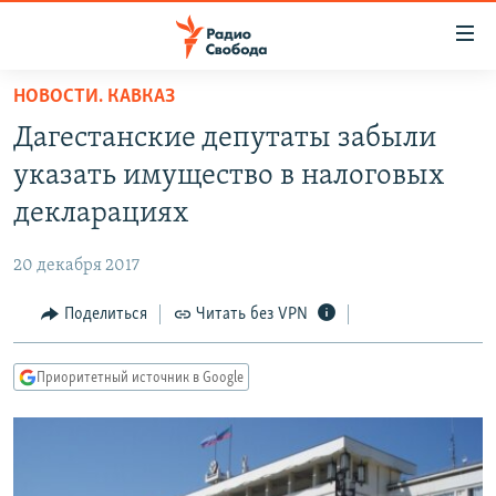
Ссылки
для
упрощенного
НОВОСТИ. КАВКАЗ
ПРОГРАММЫ
доступа
Дагестанские депутаты забыли
ПОДКАСТЫ
Вернуться
указать имущество в налоговых
к
АВТОРСКИЕ ПРОЕКТЫ
декларациях
основному
ЦИТАТЫ СВОБОДЫ
содержанию
20 декабря 2017
Вернутся
МНЕНИЯ
к
Поделиться
Читать без VPN
КУЛЬТУРА
главной
навигации
IDEL.РЕАЛИИ
Приоритетный источник в Google
Вернутся
КАВКАЗ.РЕАЛИИ
к
СЕВЕР.РЕАЛИИ
поиску
СИБИРЬ.РЕАЛИИ