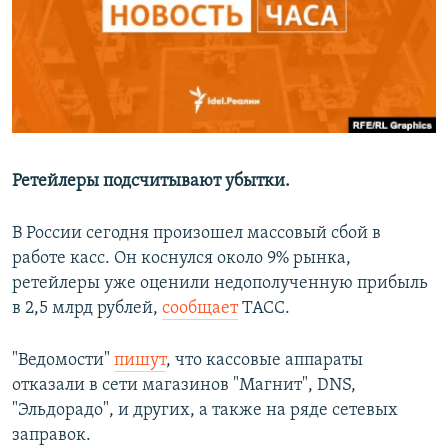
РАСПИСАНИЕ ВЕЩАНИЯ
ПОДПИШИТЕСЬ НА РАССЫЛКУ
СОЦИАЛЬНЫЕ СЕТИ
Ретейлеры подсчитывают убытки.
В России сегодня произошел массовый сбой в
Все сайты РСЕ/РС
работе касс. Он коснулся около 9% рынка,
ретейлеры уже оценили недополученную прибыль
в 2,5 млрд рублей,
сообщает
ТАСС.
"Ведомости"
пишут
, что кассовые аппараты
отказали в сети магазинов "Магнит", DNS,
"Эльдорадо", и других, а также на ряде сетевых
заправок.