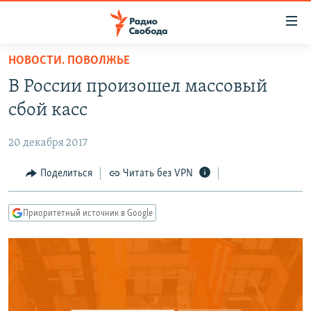
Ссылки
для
упрощенного
НОВОСТИ. ПОВОЛЖЬЕ
ПРОГРАММЫ
доступа
В России произошел массовый
ПОДКАСТЫ
Вернуться
сбой касс
к
АВТОРСКИЕ ПРОЕКТЫ
основному
20 декабря 2017
ЦИТАТЫ СВОБОДЫ
содержанию
Вернутся
МНЕНИЯ
Поделиться
Читать без VPN
к
КУЛЬТУРА
главной
Приоритетный источник в Google
навигации
IDEL.РЕАЛИИ
Вернутся
КАВКАЗ.РЕАЛИИ
к
СЕВЕР.РЕАЛИИ
поиску
СИБИРЬ.РЕАЛИИ