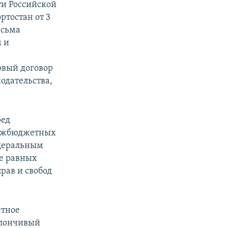
ти Российской
ртостан от 3
есьма
 и
овый договор
одательства,
ред
межбюджетных
едеральным
ие равных
рав и свобод
етное
клончивый