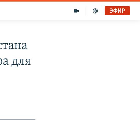
ЭФИР
стана
ра для