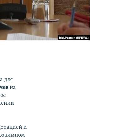
а для
ачев
на
ос
чении
дерацией и
 взаимном