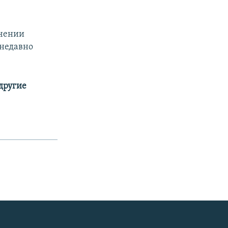
ичении
недавно
 другие