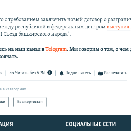
о с требованием заключить новый договор о разгран
между республикой и федеральным центром
выступил
I Съезд башкирского народа".
сь на наш канал в
Telegram
. Мы говорим о том, о чем
олчать.
ся
Читать без VPN
Подпишитесь
Распечатать
е в категориях
жье
Башкортостан
АЦИЯ
СОЦИАЛЬНЫЕ СЕТИ