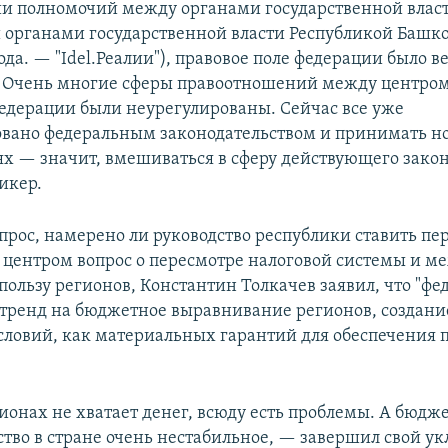
и полномочий между органами государственной влас
 органами государственной власти Республикой Башко
года. — "Idel.Реалии"), правовое поле федерации было в
 Очень многие сферы правоотношений между центром
едерации были неурегулированы. Сейчас все уже
вано федеральным законодательством и принимать н
иях — значит, вмешиваться в сферу действующего закон
икер.
прос, намерено ли руководство республики ставить пе
центром вопрос о пересмотре налоговой системы и 
пользу регионов, Константин Толкачев заявил, что "ф
 тренд на бюджетное выравнивание регионов, создан
ловий, как материальных гарантий для обеспечения п
гионах не хватает денег, всюду есть проблемы. А бюдж
ство в стране очень нестабильное, — завершил свой у