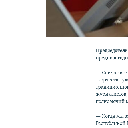
Председатель
предновогод
— Сейчас все
творчества у
традиционной
журналистов,
полномочий м
— Когда мы з
Республикой 