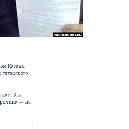
ком Казани
у татарского
адки. Как
 Причина — на