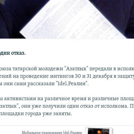
дин отказ.
оюза татарской молодежи "Азатлык" передали в испол
ений на проведение митингов 30 и 31 декабря в защит
м они сами рассказали "Idel.Реалии".
ы активистами на различное время и различные площ
Азатлык", они уже получили один отказ от исполкома.
 площадки города уже заняты.
Мобильное приложение Idel.Реалии