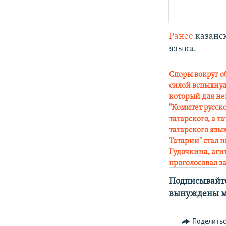
Ранее
казанск
языка.
Споры вокруг о
силой вспыхну
который для не
"Комитет русск
татарского, а 
татарского язы
Татарии" стал н
Гудочкина, аги
проголосовал
за
Подписывайте
вынуждены м
Поделить