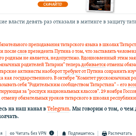
СКАЧАЙТЕ!
ие власти девять раз отказали в митинге в защиту тат
бязательного преподавания татарского языка в школах Татарст
ли после
слов
президента
Путина
о том, что заставлять человек
го родным не является, недопустимо. Вдохновленный этим за
оязычных родителей Татарии" теперь
добивается
отмены обяза
татарские активисты наоборот
требуют
от Путина сохранить из
ка как государственного. В октябре "Комитет русскоязычных р
азывать себя "Родительским сообществом Татарстана" – его
воз
тирующая за "роспуск национальных классов". 29 ноября Госсо
 отмену обязательных уроков татарского в школах республики
сь на наш канал в
Telegram
. Мы говорим о том, о чем
олчать.
ся
Читать без VPN
Подпишитесь
Распечатать