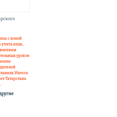
арского
ана с новой
а учить язык,
явлением
тельных уроков
учение
одителей
главила
Инесса
вет Татарстана
.
 другие