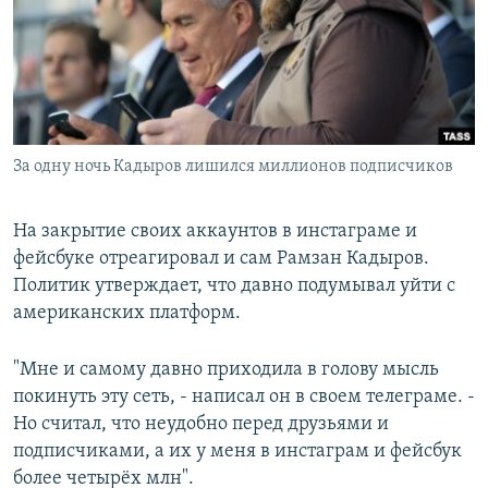
РАСПИСАНИЕ ВЕЩАНИЯ
ПОДПИШИТЕСЬ НА РАССЫЛКУ
СОЦИАЛЬНЫЕ СЕТИ
За одну ночь Кадыров лишился миллионов подписчиков
На закрытие своих аккаунтов в инстаграме и
фейсбуке отреагировал и сам Рамзан Кадыров.
Все сайты РСЕ/РС
Политик утверждает, что давно подумывал уйти с
американских платформ.
"Мне и самому давно приходила в голову мысль
покинуть эту сеть, - написал он в своем телеграме. -
Но считал, что неудобно перед друзьями и
подписчиками, а их у меня в инстаграм и фейсбук
более четырёх млн".