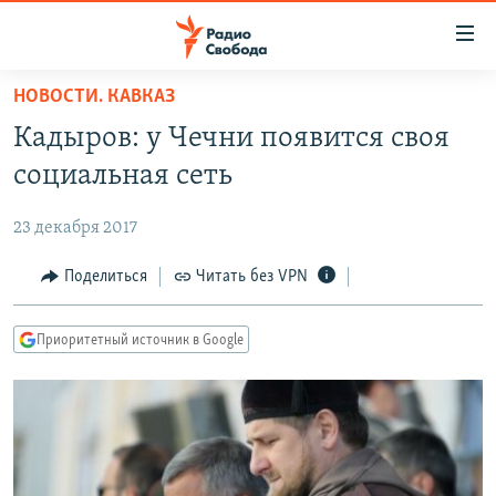
Ссылки
для
упрощенного
НОВОСТИ. КАВКАЗ
ПРОГРАММЫ
доступа
Кадыров: у Чечни появится своя
ПОДКАСТЫ
Вернуться
социальная сеть
к
АВТОРСКИЕ ПРОЕКТЫ
основному
23 декабря 2017
ЦИТАТЫ СВОБОДЫ
содержанию
Вернутся
МНЕНИЯ
Поделиться
Читать без VPN
к
КУЛЬТУРА
главной
Приоритетный источник в Google
навигации
IDEL.РЕАЛИИ
Вернутся
КАВКАЗ.РЕАЛИИ
к
СЕВЕР.РЕАЛИИ
поиску
СИБИРЬ.РЕАЛИИ